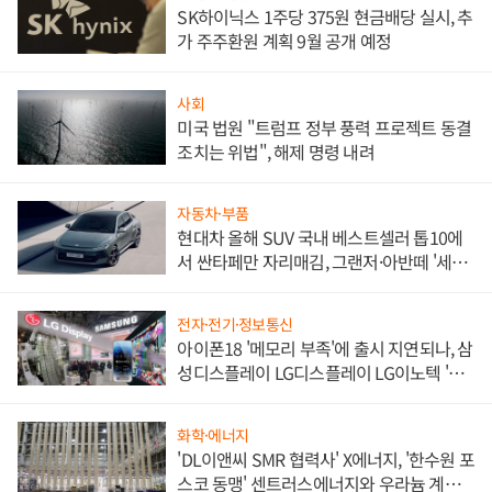
SK하이닉스 1주당 375원 현금배당 실시, 추
가 주주환원 계획 9월 공개 예정
사회
미국 법원 "트럼프 정부 풍력 프로젝트 동결
조치는 위법", 해제 명령 내려
자동차·부품
현대차 올해 SUV 국내 베스트셀러 톱10에
서 싼타페만 자리매김, 그랜저·아반떼 '세단
쌍끌이'로 내수 방어
전자·전기·정보통신
아이폰18 '메모리 부족'에 출시 지연되나, 삼
성디스플레이 LG디스플레이 LG이노텍 '탈
애플' 수익 다각화 속도
화학·에너지
'DL이앤씨 SMR 협력사' X에너지, '한수원 포
스코 동맹' 센트러스에너지와 우라늄 계약