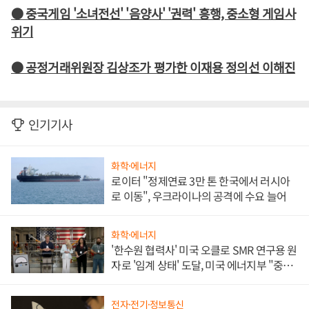
● 중국게임 '소녀전선' '음양사' '권력' 흥행, 중소형 게임사
위기
● 공정거래위원장 김상조가 평가한 이재용 정의선 이해진
인기기사
화학·에너지
로이터 "정제연료 3만 톤 한국에서 러시아
로 이동", 우크라이나의 공격에 수요 늘어
화학·에너지
'한수원 협력사' 미국 오클로 SMR 연구용 원
자로 '임계 상태' 도달, 미국 에너지부 "중요
한 이정표"
전자·전기·정보통신