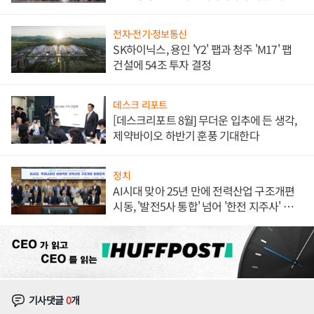
체결
전자·전기·정보통신
SK하이닉스, 용인 'Y2' 팹과 청주 'M17' 팹
건설에 54조 투자 결정
데스크 리포트
[데스크리포트 8월] 무더운 입추에 든 생각,
제약바이오 하반기 훈풍 기대한다
정치
AI시대 맞아 25년 만에 전력산업 구조개편
시동, '발전5사 통합' 넘어 '한전 지주사' 재편
론도
기사댓글
0
개