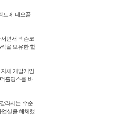
로젝트에 네오플
나서면서 넥슨코
%씩을 보유한 합
 자체 개발게임
원더홀딩스를 바
 갈라서는 수순
지사업실을 해체했