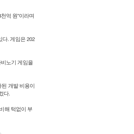
 3천억 원”이라며
. 게임은 202
마비노기 게임을
자된 개발 비용이
컸다.
 비해 턱없이 부
.