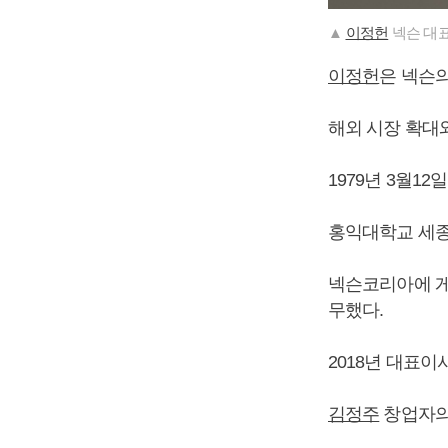
▲
이정헌
넥슨 대표
이정헌
은 넥슨
해외 시장 확대
1979년 3월12
홍익대학교 세
넥슨코리아에 게
무했다.
2018년 대표이
김정주
창업자의