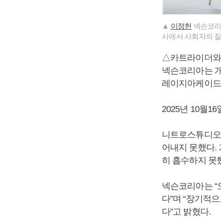
▲
이정헌
넥슨코리아
사에서 사회자의 질
△카트라이더와 
넥슨코리아는 개
레이지아케이드와
2025년 10월
니트로스튜디오는
어내지 못했다.
히 흡수하지 못
넥슨코리아는 “
다”며 “장기적
다”고 밝혔다.