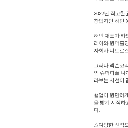
2022년 작고한
창업자인
허민
허민
대표가 카트
리아와 원더홀딩
자회사 니트로
그러나 넥슨코리
인 슈퍼피플 나
라보는 시선이 
협업이 원만하
을 밟기 시작하
다.
△다양한 신작으