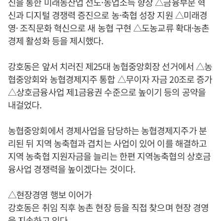
신을 통한 미래농산업 선도·농업소득 향상 △금융부문 혁
신과 디지털 경쟁력 증진으로 농·축협 성장 지원 △미래경
영· 조직문화 혁신으로 새 농협 구현 △도농교류 확대·농촌
경제 활성화 등을 제시했다.
강호동은 앞서 치러진 제25대 농협중앙회장 선거에서 △농
협중앙회와 농협경제지주 통합 △무이자 자금 20조로 증가
△상호금융사업 제1금융권 수준으로 높이기 등의 공약을
내걸었다.
농협중앙회에서 경제사업을 담당하는 농협경제지주가 분
리된 뒤 지역 농축협과 겹치는 사업이 있어 이를 해결하고
지역 농축협 지원자금을 늘리는 한편 지역농축협의 상호금
융사업 경쟁력을 높이겠다는 것이다.
△현장경영 행보 이어가
강호동은 취임 직후 농촌 현장 등을 직접 찾으며 현장 경영
을 지속하고 있다.