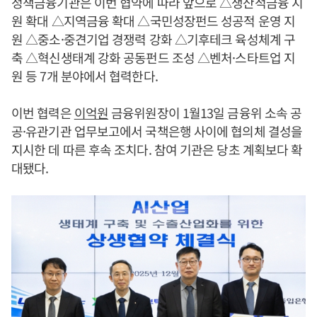
정책금융기관은 이번 협약에 따라 앞으로 △생산적금융 지
원 확대 △지역금융 확대 △국민성장펀드 성공적 운영 지
원 △중소·중견기업 경쟁력 강화 △기후테크 육성체계 구
축 △혁신생태계 강화 공동펀드 조성 △벤처·스타트업 지
원 등 7개 분야에서 협력한다.
이번 협력은
이억원
금융위원장이 1월13일 금융위 소속 공
공·유관기관 업무보고에서 국책은행 사이에 협의체 결성을
지시한 데 따른 후속 조치다. 참여 기관은 당초 계획보다 확
대됐다.