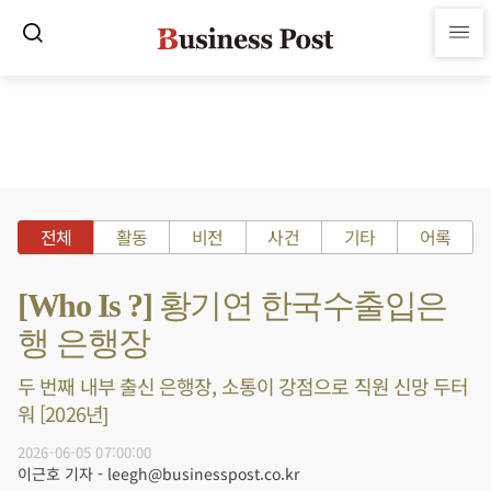
전체
활동
비전
사건
기타
어록
[Who Is ?] 황기연 한국수출입은
행 은행장
두 번째 내부 출신 은행장, 소통이 강점으로 직원 신망 두터
워 [2026년]
2026-06-05 07:00:00
이근호 기자 - leegh@businesspost.co.kr