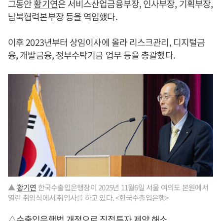
그동안
황기연
은 서비스산업금융부장, 인사부장, 기획부장,
남북협력본부장 등을 역임했다.
이후 2023년부터 상임이사에 올라 리스크관리, 디지털금
융, 개발금융, 정부수탁기금 업무 등을 총괄했다.
▲
황기연
한국수출입은행장이 2025년 11월6일 서울 여의도 본원에서
열린 취임식에서 취임사를 하고 있다. <한국수출입은행>
△수출입은행법 개정으로 직접투자 제약 해소