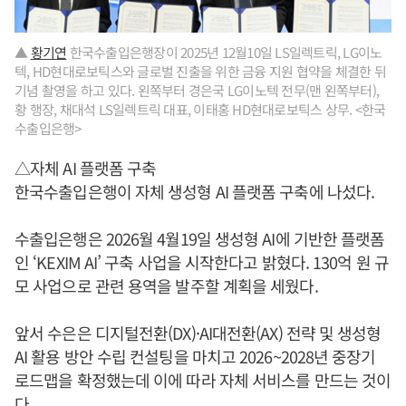
▲
황기연
한국수출입은행장이 2025년 12월10일 LS일렉트릭, LG이노
텍, HD현대로보틱스와 글로벌 진출을 위한 금융 지원 협약을 체결한 뒤
기념 촬영을 하고 있다. 왼쪽부터 경은국 LG이노텍 전무(맨 왼쪽부터),
황 행장, 채대석 LS일렉트릭 대표, 이태홍 HD현대로보틱스 상무. <한국
수출입은행>
△자체 AI 플랫폼 구축
한국수출입은행이 자체 생성형 AI 플랫폼 구축에 나섰다.
수출입은행은 2026월 4월19일 생성형 AI에 기반한 플랫폼
인 ‘KEXIM AI’ 구축 사업을 시작한다고 밝혔다. 130억 원 규
모 사업으로 관련 용역을 발주할 계획을 세웠다.
앞서 수은은 디지털전환(DX)·AI대전환(AX) 전략 및 생성형
AI 활용 방안 수립 컨설팅을 마치고 2026~2028년 중장기
로드맵을 확정했는데 이에 따라 자체 서비스를 만드는 것이
다.