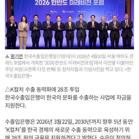
▲
황기연
한국수출입은행장(가운데)이 2026년 4월30일 서울 여의도 콘
래드호텔에서 개최한 ‘2026 한반도 미래비전포럼’에서 이인영 더불어민
주당 의원(오른쪽 다섯 번째) 등 참석자들과 기념사진을 찍고 있다. <한
국수출입은행>
△K컬처 수출 동력화에 28조 투입
한국수출입은행이 한국의 문화를 수출하는 사업에 자금을
지원한다.
수출입은행은 2026년 3월22일, 2030년까지 향후 5년 동안
‘K컬처’를 한국 경제의 새로운 수출 동력으로 육성하기 위
해 28조 원의 금융을 지원하겠다고 밝혔다. 수은이 정의하