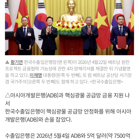
▲
황기연
한국수출입은행장(맨 왼쪽)이 2026년 4월22일 베트남 원전
프로젝트 금융협력 가능성에 관한 4자 양해각서를 체결한 뒤 기념촬영
을 하고 있다.
이재명
대통령(왼쪽 두 번째), 또 럼 베트남 공산당 서기장
겸 국가주석(오른쪽 두 번째)도 함께 하고 있다. <한국수출입은행>
△아시아개발은행(ADB)과 핵심광물 공급망 금융 지원 나
서
한국수출입은행이 핵심광물 공급망 안정화를 위해 아시아
개발은행(ADB)와 손을 잡았다.
수출입은행은 2026년 5월4일 ADB와 5억 달러(약 7500억