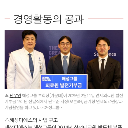
경영활동의 공과
▲
단우영
해성그룹 부회장(가운데)이 2025년 2월11일 연세의료원 발전
기부금 1억 원 전달식에서 단우준 사장(오른쪽), 금기창 연세의료원장과
기념촬영을 하고 있다. <해성그룹>
△해성디에스의 사업 구조
해성디에스는 해성그룹이 2014년 삼성테크윈 반도체 부품