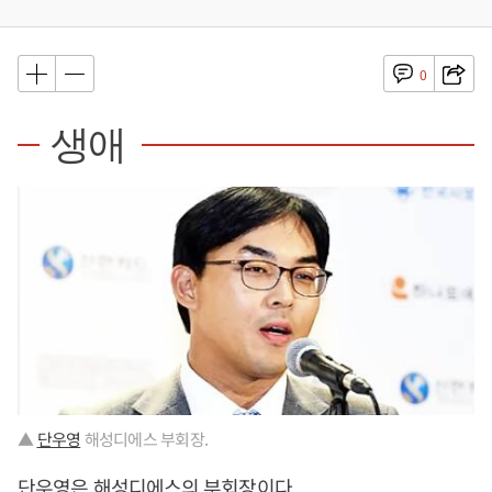
0
생애
▲
단우영
해성디에스 부회장.
단우영
은 해성디에스의 부회장이다.