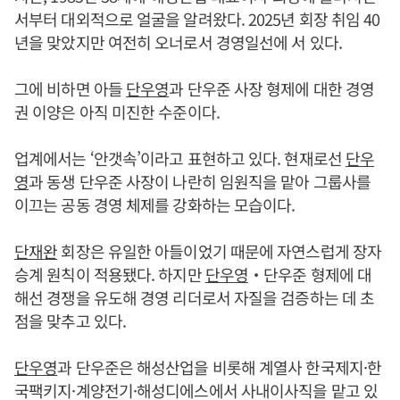
서부터 대외적으로 얼굴을 알려왔다. 2025년 회장 취임 40
년을 맞았지만 여전히 오너로서 경영일선에 서 있다.
그에 비하면 아들
단우영
과 단우준 사장 형제에 대한 경영
권 이양은 아직 미진한 수준이다.
업계에서는 ‘안갯속’이라고 표현하고 있다. 현재로선
단우
영
과 동생 단우준 사장이 나란히 임원직을 맡아 그룹사를
이끄는 공동 경영 체제를 강화하는 모습이다.
단재완
회장은 유일한 아들이었기 때문에 자연스럽게 장자
승계 원칙이 적용됐다. 하지만
단우영
‧단우준 형제에 대
해선 경쟁을 유도해 경영 리더로서 자질을 검증하는 데 초
점을 맞추고 있다.
단우영
과 단우준은 해성산업을 비롯해 계열사 한국제지·한
국팩키지·계양전기·해성디에스에서 사내이사직을 맡고 있