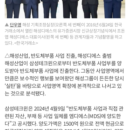
▲
단우영
해성 기획조정실장(오른쪽 세 번째)이 2016년 6월24일 한국
거래소에서 열린 해성디에스의 유가증권시장 신규상장기념식에서 조돈
엽 해성디에스 대표이사(왼쪽 세 번째) 등 관계자들과 기념촬영을 하고
있다. <한국거래소>
△해성산업, 반도체부품 사업 진출, 해성디에스 출범
해성산업이 삼성테크윈으로부터 반도체부품 사업부를 양
도받아 반도체부품 사업에 진출한다. 그동안 사업영역에서
만큼은 보수적인 행보를 보여왔던 해성그룹이 든든한 당시
‘실탄’을 바탕으로 사업영역 확장에 본격적으로 나서고 있
는 것으로 분석됐다.
삼성테크윈은 2024년 4월9일 “반도체부품 사업과 직접 관
련된 자산, 부채 등 사업 일체를 엠디에스(MDS)에 양도한
다”고 공시했다. 양도가액은 1500억 원으로 전액 현금으로