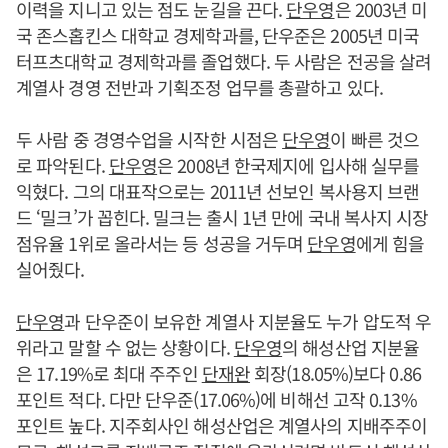
이력을 지니고 있는 점도 눈길을 끈다.
단우영
은 2003년 미
국 존스홉킨스 대학교 경제학과를, 단우준은 2005년 미국
터프츠대학교 경제학과를 졸업했다. 두 사람은 전공을 살려
계열사 경영 전반과 기획조정 업무를 총괄하고 있다.
두 사람 중 경영수업을 시작한 시점은
단우영
이 빠른 것으
로 파악된다.
단우영
은 2008년 한국제지에 입사해 실무를
익혔다. 그의 대표작으로는 2011년 선보인 복사용지 브랜
드 ‘밀크’가 꼽힌다. 밀크는 출시 1년 만에 국내 복사지 시장
점유율 1위로 올라서는 등 성공을 거두며
단우영
에게 힘을
실어줬다.
단우영
과 단우준이 보유한 계열사 지분율도 누가 압도적 우
위라고 말할 수 없는 상황이다.
단우영
의 해성산업 지분율
은 17.19%로 최대 주주인
단재완
회장(18.05%)보다 0.86
포인트 적다. 다만 단우준(17.06%)에 비해선 고작 0.13%
포인트 높다. 지주회사인 해성산업은 계열사의 지배주주이