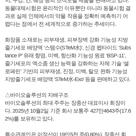
지, 구강, 간, 췌장 등의 조직모델 제품을 판매하고 있다.
동물대체시험은 윤리적인 이유뿐만 아니라 동물시험 결
과로 실제 인체에서의 약물 작용을 정확히 예측하기 어
렵다는 점에서 전 세계적으로 증가하는 추세이다.
화장품 소재로는 피부재생, 피부장벽 강화 기능성 지방
줄기세포 배양액 ‘스템수(STeM水)’, 신경 펩타이드 ‘Subs
tance P’ 유래 항염, 미백, 항산화 기능성 원료 ‘BSP-11’,
줄기세포의 엑소좀 생산 능력을 강화하는 자체 기술 ‘셀
로페린’ 기반의 피부재생, 진정, 미백, 탈모 완화 기능성
지방줄기세포 배양액 ‘STeM水-Exo’ 등을 판매하고 있다.
△바이오솔루션의 지배구조
바이오솔루션의 최대 주주는 장종선 대표이사 회장이
다. 2025년 10월2일 기준 회사 보통주 427만4643주(17.6
2%)를 보유하고 있다.
특수관계인은
이정선
이 19만5천 주(0.80%), 장종선 회