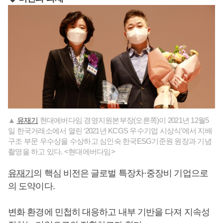
▲
유재기
현대에버다임 경영지원본부장(오른쪽)이 2021년 12월5
일 한국거래소에서 열린 ‘2021년 KCGS 우수기업 시상식’에서 지배
구조 부문 우수상을 수상하고 심인숙 한국ESG기준원 원장과 기념
촬영을 하고 있다. <현대에버다임>
유재기
의 핵심 비전은 글로벌 특장차·중장비 기업으로
의 도약이다.
변화 환경에 민첩히 대응하고 내부 기반을 다져 지속성