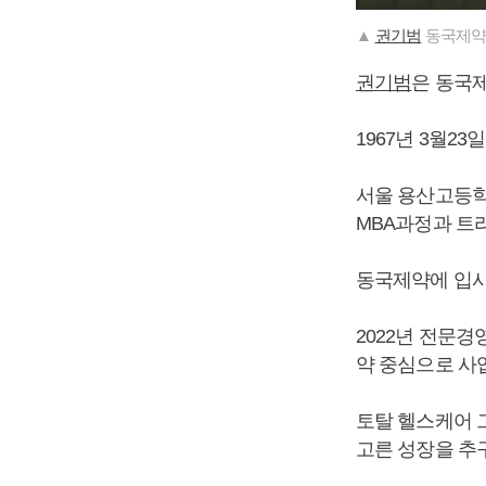
▲
권기범
동국제약 
권기범
은 동국
1967년 3월2
서울 용산고등학
MBA과정과 트리움
동국제약에 입사
2022년 전문
약 중심으로 사
토탈 헬스케어 
고른 성장을 추