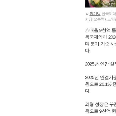
▲
권기범
한국제약바
회장(오른쪽), 노
△매출 9천억 돌
동국제약이 2026
며 분기 기준 사상
다.
2025년 연간 
2025년 연결기준
원으로 20.1%
다.
외형 성장은 꾸준
음으로 9천억 