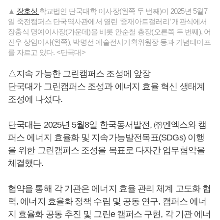
▲
장호성
학교법인 단국대학 이사장(왼쪽 두 번째)이 2025년 5월7
일 죽전캠퍼스 단국역사관에서 열린 ‘중재아트갤러리’ 개관식에서
장충식 명예이사장(가운데)을 비롯 안순철 총장(오른쪽 두 번째), 어
진우 상임이사(왼쪽), 박명선 예술전시기획위원장 등과 기념테이프
를 자르고 있다. <단국대>
△지속 가능한 그린캠퍼스 조성에 앞장
단국대가 그린캠퍼스 조성과 에너지 효율 혁신 생태계
조성에 나섰다.
단국대는 2025년 5월8일 한국동서발전, ㈜엔엑스와 캠
퍼스 에너지 효율화 및 지속가능발전목표(SDGs) 이행
을 위한 그린캠퍼스 조성을 목표로 다자간 업무협약을
체결했다.
협약을 통해 각 기관은 에너지 효율 관리 체계 고도화 협
력, 에너지 효율화 정책 수립 및 공동 연구, 캠퍼스 에너
지 효율화 공동 추진 및 그린e 캠퍼스 구현, 각 기관 에너