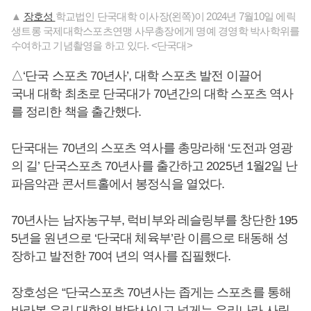
▲
장호성
학교법인 단국대학 이사장(왼쪽)이 2024년 7월10일 에릭
생트롱 국제대학스포츠연맹 사무총장에게 명예 경영학 박사학위를
수여하고 기념촬영을 하고 있다. <단국대>
△‘단국 스포츠 70년사’, 대학 스포츠 발전 이끌어
국내 대학 최초로 단국대가 70년간의 대학 스포츠 역사
를 정리한 책을 출간했다.
단국대는 70년의 스포츠 역사를 총망라해 ‘도전과 영광
의 길’ 단국스포츠 70년사를 출간하고 2025년 1월2일 난
파음악관 콘서트홀에서 봉정식을 열었다.
70년사는 남자농구부, 럭비부와 레슬링부를 창단한 195
5년을 원년으로 ‘단국대 체육부’란 이름으로 태동해 성
장하고 발전한 70여 년의 역사를 집필했다.
장호성은 “단국스포츠 70년사는 좁게는 스포츠를 통해
바라본 우리 대학의 발달사이고 넓게는 우리나라 사립