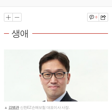
0
생애
▲
강병관
신한EZ손해보험 대표이사 사장.