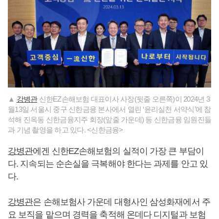
▲
강병관
신한EZ손해보험 대표이사 사장(뒷줄 오른쪽)이 2024년 3
월13일 서울시 중구 신한금융 본사에서 열린 ‘윤리실천 서약식’에 참
석해 진옥동 신한금융지주 회장(앞줄 가운데) 등 신한금융 임원진들
과 기념 촬영을 하고 있다. <신한금융>
강병관
에겐 신한EZ손해보험의 실적이 가장 큰 부담이
다. 지속되는 순손실을 극복해야 한다는 과제를 안고 있
다.
강병관
은 손해보험사 가운데 대형사인 삼성화재에서 주
요 보직을 맡으며 경력을 축적해 온데다 디지털과 보험