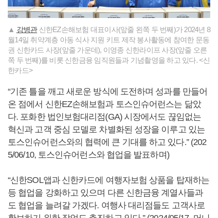
▲
강병관
신한EZ손해보험 대표이사(앞줄 왼쪽 두 번째)가 2024년 8
월14일 취약계층 아동 식사 지원 키트 제작 봉사활동에 참여한 문동
권 신한카드 사장(앞줄 가운데), 이영종 신한라이프 사장(앞줄 오른
쪽 두 번째)를 비롯 신한금융 임직원들과 기념촬영을 하고 있다. <신
한카드>
“기존 틀을 깨고 새로운 방식에 도전하며 성과를 만들어
온 점에서 신한EZ손해보험과 토스인슈어런스는 닮았
다. 포화한 법인보험대리점(GA) 시장에서도 끊임없는
혁신과 고객 중심 모델로 차별화된 성장을 이루고 있는
토스인슈어런스와의 협력에 큰 기대를 하고 있다.” (202
5/06/10, 토스인슈어런스와 협업을 발표하며)
“신한SOL앱과 신한카드에 여행자보험 상품을 탑재하는
등 협업을 강화하고 있으며 다른 신한금융 계열사들과
도 협업을 늘려갈 가겠다. 여행사 대리점들도 고객사로