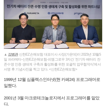
▲
강병관
신한EZ손해보험 대표이사 사장(가운데)이 2023년 10월5
일 파라메타-신한EZ손해보험-피엠그로우 3자간 '전기차 배터리 잔
존수명 인증 생태계 구축과 활성화를 위한 포괄적 업무협약식'에서
서명 후 기념사진을 찍고 있다. <신한EZ손해보험>
1999년 12월 심플렉스인터넷(현 카페24) 프로그래머로
일했다.
2001년 3월 마크로테크놀로지에서 프로그래머를 맡았
다.