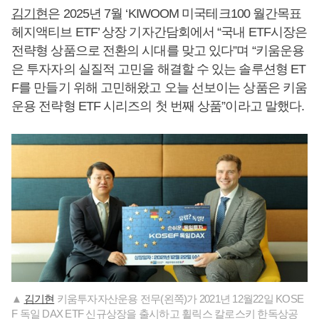
김기현
은 2025년 7월 ‘KIWOOM 미국테크100 월간목표
헤지액티브 ETF’ 상장 기자간담회에서 “국내 ETF시장은
전략형 상품으로 전환의 시대를 맞고 있다”며 “키움운용
은 투자자의 실질적 고민을 해결할 수 있는 솔루션형 ET
F를 만들기 위해 고민해왔고 오늘 선보이는 상품은 키움
운용 전략형 ETF 시리즈의 첫 번째 상품”이라고 말했다.
▲
김기현
키움투자자산운용 전무(왼쪽)가 2021년 12월22일 KOSE
F 독일 DAX ETF 신규상장을 출시하고 휠릭스 칼로스키 한독상공