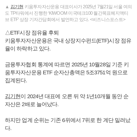
▲
김기현
키움투자자산운용 대표이사가 2025년 7월21일 서울 여의
도 TP타워에서 진행한 ‘KIWOOM 미국테크100 월간목표헤지액티
브 ETF’ 상장 기자간담회에서 발언하고 있다. <비즈니스포스트>
△ETF시장 점유율 후퇴
키움투자자산운용은 국내 상장지수펀드(ETF)시장 점유
율이 하락하고 있다.
금융투자협회 통계에 따르면 2025년 10월28일 기준 키
움투자자산운용 ETF 순자산총액은 5조3751억 원으로
집계된다.
김기현
이 2024년 대표에 오른 뒤 약 1년10개월 동안 순
자산은 2배로 늘어났다.
하지만 업계 순위는 기존 6위에서 7위로 한 계단 밀려났
다.