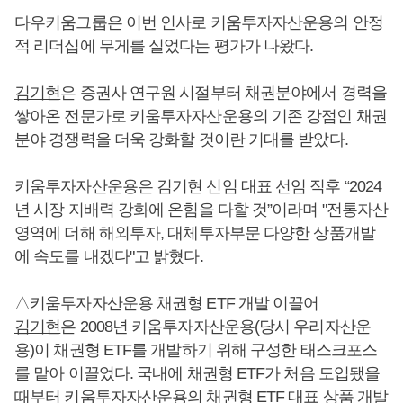
다우키움그룹은 이번 인사로 키움투자자산운용의 안정
적 리더십에 무게를 실었다는 평가가 나왔다.
김기현
은 증권사 연구원 시절부터 채권분야에서 경력을
쌓아온 전문가로 키움투자자산운용의 기존 강점인 채권
분야 경쟁력을 더욱 강화할 것이란 기대를 받았다.
키움투자자산운용은
김기현
신임 대표 선임 직후 “2024
년 시장 지배력 강화에 온힘을 다할 것”이라며 "전통자산
영역에 더해 해외투자, 대체투자부문 다양한 상품개발
에 속도를 내겠다"고 밝혔다.
△키움투자자산운용 채권형 ETF 개발 이끌어
김기현
은 2008년 키움투자자산운용(당시 우리자산운
용)이 채권형 ETF를 개발하기 위해 구성한 태스크포스
를 맡아 이끌었다. 국내에 채권형 ETF가 처음 도입됐을
때부터 키움투자자산운용의 채권형 ETF 대표 상품 개발