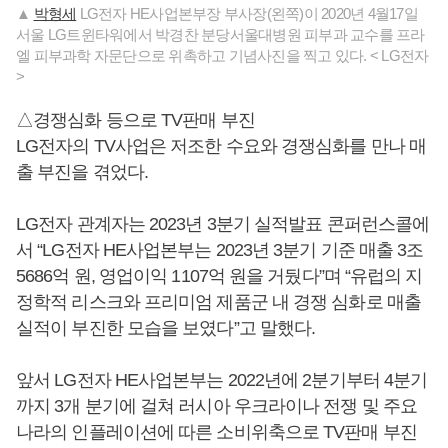
▲
박형세
LG전자 HE사업본부장 부사장(왼쪽)이 2020년 4월17일
서울 LG트윈타워에서 박경찬 분당서울대병원 피부과 교수를 프라
엘 피부과학 자문단으로 위촉하고 기념사진을 찍고 있다. < LG전자
>
△경쟁심화 등으로 TV판매 부진
LG전자의 TV사업은 저조한 수요와 경쟁심화를 만나 매
출 부진을 겪었다.
LG전자 관계자는 2023년 3분기 실적발표 콘퍼런스콜에
서 “LG전자 HE사업본부는 2023년 3분기 기준 매출 3조
5686억 원, 영업이익 1107억 원을 거뒀다”며 “유럽의 지
정학적 리스크와 프리미엄 제품군 내 경쟁 심화로 매출
실적이 부진한 모습을 보였다”고 말했다.
앞서 LG전자 HE사업본부는 2022년에 2분기부터 4분기
까지 3개 분기에 걸쳐 러시아 우크라이나 전쟁 및 주요
나라의 인플레이션에 따른 소비위축으로 TV판매 부진