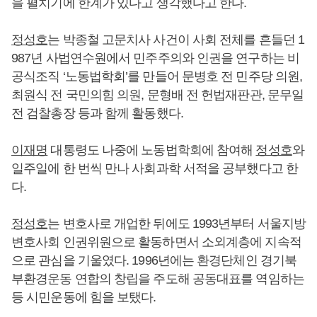
을 펼치기에 한계가 있다고 생각했다고 한다.
정성호
는 박종철 고문치사 사건이 사회 전체를 흔들던 1
987년 사법연수원에서 민주주의와 인권을 연구하는 비
공식조직 ‘노동법학회’를 만들어 문병호 전 민주당 의원,
최원식 전 국민의힘 의원, 문형배 전 헌법재판관, 문무일
전 검찰총장 등과 함께 활동했다.
이재명
대통령도 나중에 노동법학회에 참여해
정성호
와
일주일에 한 번씩 만나 사회과학 서적을 공부했다고 한
다.
정성호
는 변호사로 개업한 뒤에도 1993년부터 서울지방
변호사회 인권위원으로 활동하면서 소외계층에 지속적
으로 관심을 기울였다. 1996년에는 환경단체인 경기북
부환경운동 연합의 창립을 주도해 공동대표를 역임하는
등 시민운동에 힘을 보탰다.