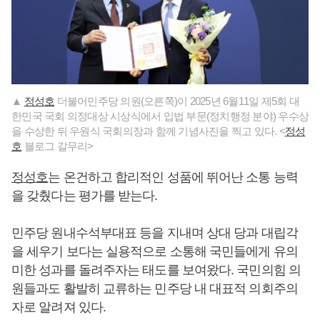
▲
정성호
더불어민주당 의원(오른쪽)이 2025년 6월11일 제5회 대
한민국 국회 의정대상 시상식에서 입법 부문(정치행정 분야) 우수상
을 수상한 뒤 우원식 국회의장과 함께 기념사진을 찍고 있다. <
정성
호
블로그 갈무리>
정성호
는 온건하고 합리적인 성품에 뛰어난 소통 능력
을 갖췄다는 평가를 받는다.
민주당 원내수석부대표 등을 지내며 상대 당과 대립각
을 세우기 보다는 실용적으로 소통해 국민들에게 유의
미한 성과를 돌려주자는 태도를 보여왔다. 국민의힘 의
원들과도 활발히 교류하는 민주당 내 대표적 의회주의
자로 알려져 있다.