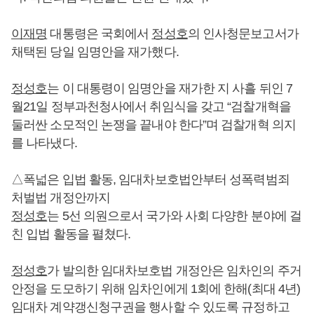
이재명
대통령은 국회에서
정성호
의 인사청문보고서가
채택된 당일 임명안을 재가했다.
정성호
는 이 대통령이 임명안을 재가한 지 사흘 뒤인 7
월21일 정부과천청사에서 취임식을 갖고 “검찰개혁을
둘러싼 소모적인 논쟁을 끝내야 한다”며 검찰개혁 의지
를 나타냈다.
△폭넓은 입법 활동, 임대차보호법안부터 성폭력범죄
처벌법 개정안까지
정성호
는 5선 의원으로서 국가와 사회 다양한 분야에 걸
친 입법 활동을 펼쳤다.
정성호
가 발의한 임대차보호법 개정안은 임차인의 주거
안정을 도모하기 위해 임차인에게 1회에 한해(최대 4년)
임대차 계약갱신청구권을 행사할 수 있도록 규정하고