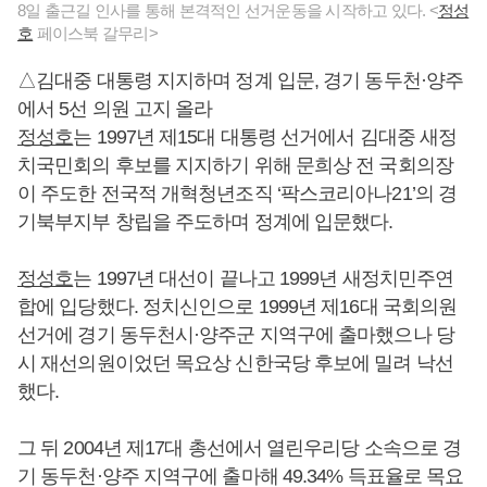
8일 출근길 인사를 통해 본격적인 선거운동을 시작하고 있다. <
정성
호
페이스북 갈무리>
△김대중 대통령 지지하며 정계 입문, 경기 동두천·양주
에서 5선 의원 고지 올라
정성호
는 1997년 제15대 대통령 선거에서 김대중 새정
치국민회의 후보를 지지하기 위해 문희상 전 국회의장
이 주도한 전국적 개혁청년조직 ‘팍스코리아나21’의 경
기북부지부 창립을 주도하며 정계에 입문했다.
정성호
는 1997년 대선이 끝나고 1999년 새정치민주연
합에 입당했다. 정치신인으로 1999년 제16대 국회의원
선거에 경기 동두천시·양주군 지역구에 출마했으나 당
시 재선의원이었던 목요상 신한국당 후보에 밀려 낙선
했다.
그 뒤 2004년 제17대 총선에서 열린우리당 소속으로 경
기 동두천·양주 지역구에 출마해 49.34% 득표율로 목요