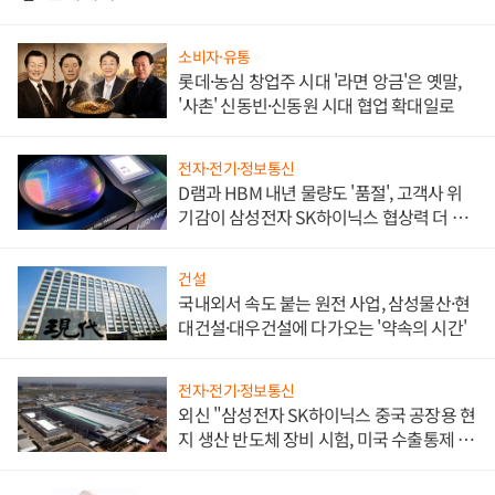
소비자·유통
롯데·농심 창업주 시대 '라면 앙금'은 옛말,
'사촌' 신동빈·신동원 시대 협업 확대일로
전자·전기·정보통신
D램과 HBM 내년 물량도 '품절', 고객사 위
기감이 삼성전자 SK하이닉스 협상력 더 키
워
건설
국내외서 속도 붙는 원전 사업, 삼성물산·현
대건설·대우건설에 다가오는 '약속의 시간'
전자·전기·정보통신
외신 "삼성전자 SK하이닉스 중국 공장용 현
지 생산 반도체 장비 시험, 미국 수출통제 대
비"