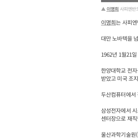
▲
이명희
사피엔반도
이명희
는 사피엔
대만 노바텍을 넘
1962년 1월21
한양대학교 전자
받았고 미국 조
두산컴퓨터에서 
삼성전자에서 시스
센터장으로 재직
울산과학기술원(U