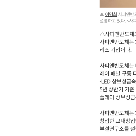
▲
이명희
사피엔반도체
설명하고 있다. <사
△사피엔반도체
사피엔반도체는 2
리스 기업이다.
사피엔반도체는 마
레이 패널 구동 디
-LED 상보성금속
5년 상반기 기준 
플레이 상보성금속
사피엔반도체는 
창업한 교내창업벤
부설연구소를 설