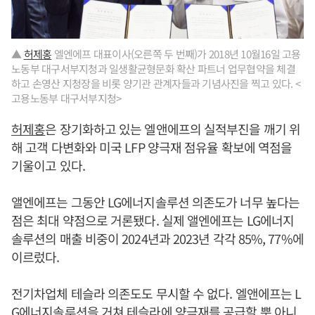
▲
허제홍
엘엔에프 대표이사(오른쪽 두 번째)가 2018년 10월16일 고용
노동부 대구서부지청과 일생활균형문화 확산 파트너 업무협약을 체결
하고 손영산 지청장을 비롯 양기관 관계자들과 기념사진을 찍고 있다. <
고용노동부 대구서부지청>
허제홍
은 장기화하고 있는 엘앤에프의 실적부진을 깨기 위
해 고객 다변화와 미국 LFP 양극재 점유율 확보에 역점을
기울이고 있다.
앨엔에프는 그동안 LG에너지솔루션 의존도가 너무 높다는
점은 최대 약점으로 거론됐다. 실제 앨엔에프는 LG에너지
솔루션의 매출 비중이 2024년과 2023년 각각 85%, 77%에
이르렀다.
전기차업체 테슬라 의존도도 무시할 수 없다. 엘앤에프는 L
G에너지솔루션을 거쳐 테슬라에 양극재를 공급할 뿐 아니