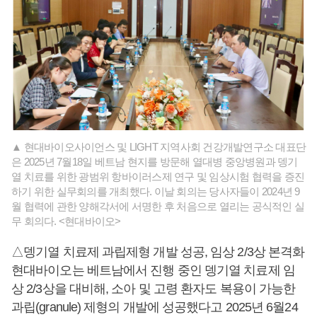
▲ 현대바이오사이언스 및 LIGHT 지역사회 건강개발연구소 대표단
은 2025년 7월18일 베트남 현지를 방문해 열대병 중앙병원과 뎅기
열 치료를 위한 광범위 항바이러스제 연구 및 임상시험 협력을 증진
하기 위한 실무회의를 개최했다. 이날 회의는 당사자들이 2024년 9
월 협력에 관한 양해각서에 서명한 후 처음으로 열리는 공식적인 실
무 회의다. <현대바이오>
△뎅기열 치료제 과립제형 개발 성공, 임상 2/3상 본격화
현대바이오는 베트남에서 진행 중인 뎅기열 치료제 임
상 2/3상을 대비해, 소아 및 고령 환자도 복용이 가능한
과립(granule) 제형의 개발에 성공했다고 2025년 6월24