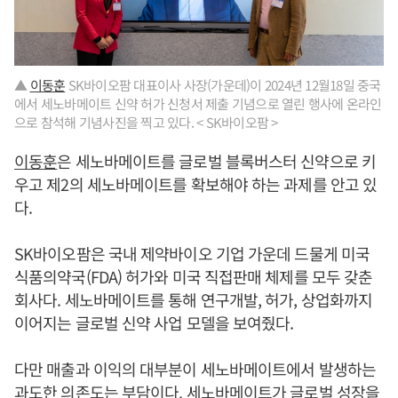
▲
이동훈
SK바이오팜 대표이사 사장(가운데)이 2024년 12월18일 중국
에서 세노바메이트 신약 허가 신청서 제출 기념으로 열린 행사에 온라인
으로 참석해 기념사진을 찍고 있다. < SK바이오팜 >
이동훈
은 세노바메이트를 글로벌 블록버스터 신약으로 키
우고 제2의 세노바메이트를 확보해야 하는 과제를 안고 있
다.
SK바이오팜은 국내 제약바이오 기업 가운데 드물게 미국
식품의약국(FDA) 허가와 미국 직접판매 체제를 모두 갖춘
회사다. 세노바메이트를 통해 연구개발, 허가, 상업화까지
이어지는 글로벌 신약 사업 모델을 보여줬다.
다만 매출과 이익의 대부분이 세노바메이트에서 발생하는
과도한 의존도는 부담이다. 세노바메이트가 글로벌 성장을