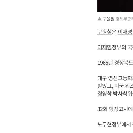
▲
구윤철
경제부총리
구윤철
은
이재명
이재명
정부의 국
1965년 경상북
대구 영신고등학
받았고, 미국 
경영학 박사학위
32회 행정고시에
노무현정부에서 