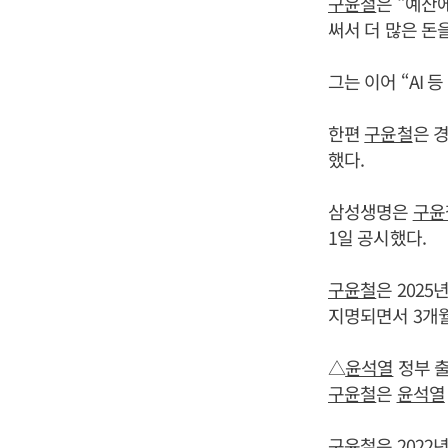
구윤철
은 “예산
써서 더 많은 돈
그는 이어 “AI
한편
구윤철
은 
했다.
삼성생명은
구윤
1일 공시했다.
구윤철
은 202
지명되면서 3개월
△
윤석열
정부 출
구윤철
은
윤석열
구윤철
은 2022