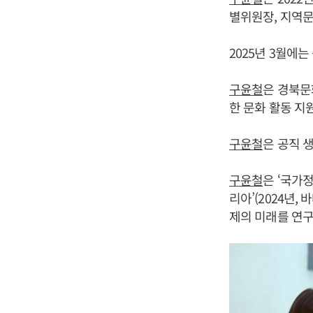
별위원장, 지역문
2025년 3월에
구윤철
은 경북문
한 문화 활동 지
구윤철
은 공직 
구윤철
은 ‘국가정
리아’(2024년,
제의 미래를 연구