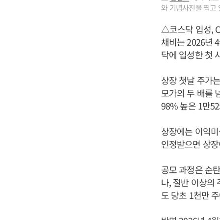
와 기념사진을 찍고 
△코스닥 입성, C
채비는 2026년 
닥에 입성한 첫 
상장 첫날 주가는 
모가의 두 배를 
98% 높은 1만5
상장에는 이익미실
인정받으면 상장
공모 과정은 순탄
나, 절반 이상의
도 당초 1천만 주