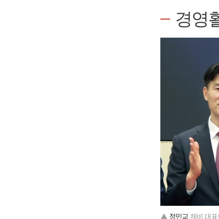
경영
▲
정민교
채비 대표이