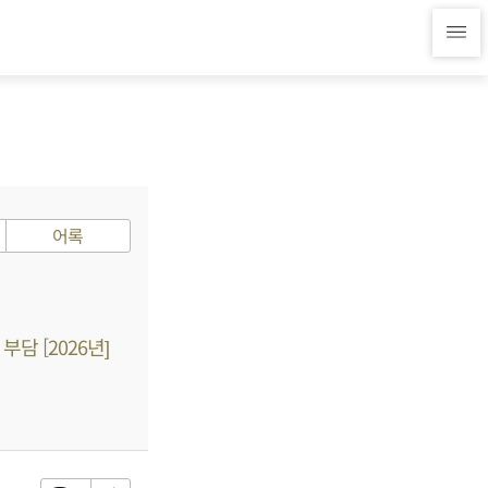
어록
담 [2026년]