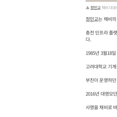
▲
정민교
채비 대표
정민교
는 채비의
충전 인프라 플랫
다.
1985년 3월1
고려대학교 기계
부친이 운영하던
2016년 대영모
사명을 채비로 바