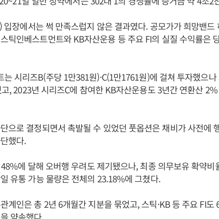
월20~21일 일반 청약에서는 302대 1의 경쟁률에 증거금 약 4조2
I) 입장에서는 썩 만족스럽지 않은 결과였다. 공모가가 희망밴드 하
스틱인베스트먼트와 KB자산운용 등 주요 FI의 실질 수익률은 
 시리즈B(주당 1만381원)·C(1만1761원)에 걸쳐 투자했으나
쳤고, 2023년 시리즈C에 참여한 KB자산운용도 3년간 연환산 2
단으로 결정되면서 촉발될 수 있었던 풋옵션은 채비가 사전에 
단했다.
의 48%에 달해 오버행 우려도 제기됐으나, 최종 의무보유 확약비율
일 유통 가능 물량은 전체의 23.18%에 그쳤다.
관계인은 총 2년 6개월간 지분을 묶었고, 스틱·KB 등 주요 FI도
을 약속했다.