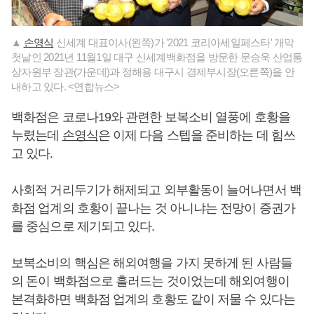
▲
손영식
신세계 대표이사(왼쪽)가 '2021 코리아세일페스타' 개막
첫날인 2021년 11월1일 대구 신세계백화점을 방문한 문승욱 산업통
상자원부 장관(가운데)과 정해용 대구시 경제부시장(오른쪽)을 안
내하고 있다. <연합뉴스>
백화점은 코로나19와 관련한 보복소비 열풍에 호황을
누렸는데
손영식
은 이제 다음 스텝을 준비하는 데 힘쓰
고 있다.
사회적 거리두기가 해제되고 외부활동이 늘어나면서 백
화점 업계의 호황이 끝나는 것 아니냐는 전망이 증권가
를 중심으로 제기되고 있다.
보복소비의 핵심은 해외여행을 가지 못하게 된 사람들
의 돈이 백화점으로 흘러드는 것이었는데 해외여행이
본격화하면 백화점 업계의 호황도 같이 저물 수 있다는