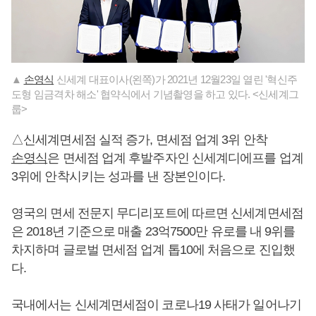
▲
손영식
신세계 대표이사(왼쪽)가 2021년 12월23일 열린 '혁신주
도형 임금격차 해소' 협약식에서 기념촬영을 하고 있다. <신세계그
룹>
△신세계면세점 실적 증가, 면세점 업계 3위 안착
손영식
은 면세점 업계 후발주자인 신세계디에프를 업계
3위에 안착시키는 성과를 낸 장본인이다.
영국의 면세 전문지 무디리포트에 따르면 신세계면세점
은 2018년 기준으로 매출 23억7500만 유로를 내 9위를
차지하며 글로벌 면세점 업계 톱10에 처음으로 진입했
다.
국내에서는 신세계면세점이 코로나19 사태가 일어나기