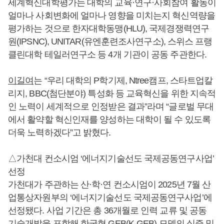
세계혁신대학평가는 대학의 교육·연구·사회참여 활동이
얼마나 사회변화에 얼마나 영향을 미치는지 혁신역량을
평가하는 것으로 한자대학동맹(HLU), 국제경쟁력연구
원(IPSNC), UNITAR(유엔훈련조사연구소), 스위스 프랭
클린대학 테일러연구소 등 4개 기관이 공동 주관한다.
이길여
는 “우리 대학의 P학기제, Ntree캠프, 스타트업칼
리지, BBC(첨단분야) 특성화 등 교육혁신을 위한 지속적
인 노력이 세계적으로 인정받은 결과”라며 “글로벌 무대
에서 활약할 혁신인재를 양성하는 대학이 될 수 있도록
더욱 노력하겠다”고 밝혔다.
△가천대 컨소시엄 ‘에너지기술선도 국제공동연구사업’
선정
가천대가 주관하는 산·학·연 컨소시엄이 2025년 7월 산
업통상자원부의 ‘에너지기술선도 국제공동연구사업’에
선정됐다. 사업 기간은 총 36개월로 인력 교류 및 공동
기술개발을 포함해 한국형 GEB(K-GEB) 모델의 실증 및