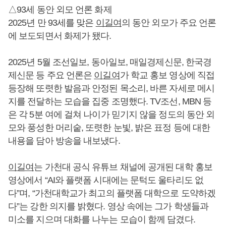
△93세 동안 외모 언론 화제
2025년 만 93세를 맞은
이길여
의 동안 외모가 주요 언론
에 보도되면서 화제가 됐다.
2025년 5월 조선일보, 동아일보, 매일경제신문, 한국경
제신문 등 주요 언론은
이길여
가 학교 홍보 영상에 직접
등장해 또렷한 발음과 안정된 목소리, 바른 자세로 메시
지를 전달하는 모습을 집중 조명했다. TV조선, MBN 등
은 각 5분 여에 걸쳐 나이가 믿기지 않을 정도의 동안 외
모와 풍성한 머리숱, 또렷한 눈빛, 밝은 표정 등에 대한
내용을 담아 방송을 내보냈다.
이길여
는 가천대 공식 유튜브 채널에 공개된 대학 홍보
영상에서 “AI와 플랫폼 시대에는 문턱도 울타리도 없
다”며, “가천대학교가 최고의 플랫폼 대학으로 도약하겠
다”는 강한 의지를 밝혔다. 영상 속에는 그가 학생들과
미소를 지으며 대화를 나누는 모습이 함께 담겼다.