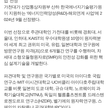
업’ 선정
가천대가 산업통상자원부 산하 한국에너지기술평가원
이 지원하는 ‘에너지인력양성(R&D)-해외연계 사업’에 2
024년 9월 선정됐다.
이번 선정으로 주관대학인 가천대를 비롯해 경희대, 서
울대, 인하대, KAIST의 우수대학원생 10명이 원자력분
야 세계 최고 권위의 미국, 유럽, 일본대학과 연구원에
방문연구원 자격(J1)으로 6개월간 연구를 수행하며, 차
세대 소형모듈형원자로(SMR)의 안전성 강화를 위한 핵
심 설계기술을 개발한다.
파견대학 및 연구원은 국가별로 미국의 아이다호 국립
연구소·MIT·미시건대학교·UC버클리·아이다호주립대학
교를 비롯 일본의 도쿄 대학, 규슈 대학, 노르웨이의 과
학기술대학교(NTNU), 독일의 헬름홀츠젠트룸 드레스텐
로젠도르프 연구소(HZDR), 벨기에의 원자력연구원, 스
페인의 카탈루냐 공과대학(UPC)이다.