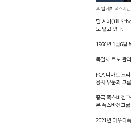
▲
틸 셰어
폭스바겐
틸 셰어
(Till
도 맡고 있다.
1966년 1월6
독일차 르노 관리
FCA 피아트 크
용차 부문과 그룹
중국 폭스바겐그룹
본 폭스바겐그룹
2021년 아우