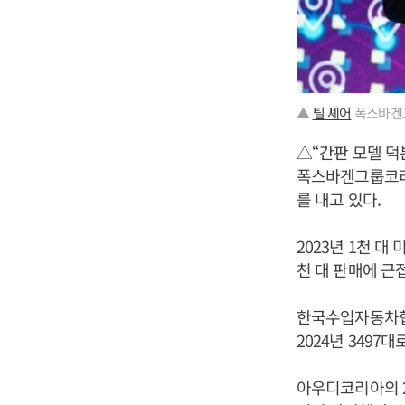
▲
틸 셰어
폭스바겐
△“간판 모델 덕
폭스바겐그룹코리
를 내고 있다.
2023년 1천 대
천 대 판매에 근
한국수입자동차협회
2024년 3497
아우디코리아의 20