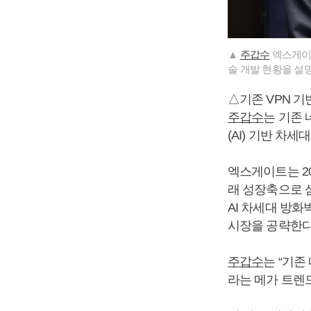
▲
주갑수
엑스게이트
술 개발 현황을 설
△기존 VPN 기
주갑수
는 기존
(AI) 기반 차
엑스게이트는 20
래 성장축으로 삼
AI 차세대 방화
시장을 공략한다
주갑수
는 “기존
라는 메가 트렌