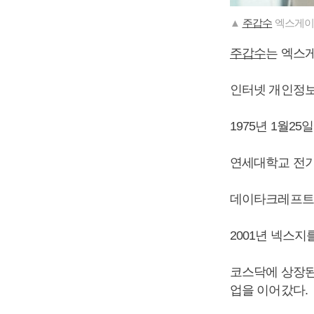
▲
주갑수
엑스게이
주갑수
는 엑스
인터넷 개인정보
1975년 1월25
연세대학교 전기
데이타크레프트
2001년 넥스지
코스닥에 상장된
업을 이어갔다.