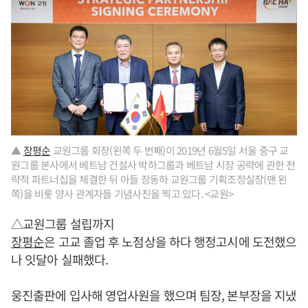
▲
장평순
교원그룹 회장(왼쪽 두 번째)이 2019년 6월5일 서울 중구 교
원그룹 본사에서 베트남 건설사 박하그룹과 베트남 시장 공략에 관한 전
략적 파트너십을 체결한 뒤 아들 장동하 교원그룹 기획조정실장(맨 왼
쪽)을 비롯 양사 관계자들 기념사진을 찍고 있다. <교원>
△교원그룹 설립까지
장평순
은 고교 졸업 후 노점상을 하다 행정고시에 도전했으
나 잇달아 실패했다.
웅진출판에 입사해 영업사원을 했으며 팀장, 본부장을 지냈