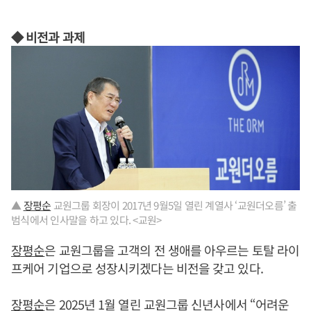
◆ 비전과 과제
▲
장평순
교원그룹 회장이 2017년 9월5일 열린 계열사 ‘교원더오름’ 출
범식에서 인사말을 하고 있다. <교원>
장평순
은 교원그룹을 고객의 전 생애를 아우르는 토탈 라이
프케어 기업으로 성장시키겠다는 비전을 갖고 있다.
장평순
은 2025년 1월 열린 교원그룹 신년사에서 “어려운