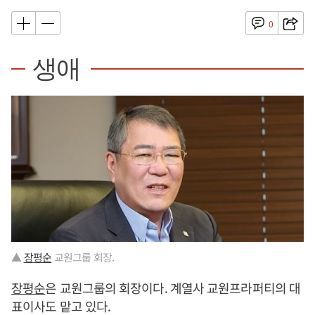
0
생애
▲
장평순
교원그룹 회장.
장평순
은 교원그룹의 회장이다. 계열사 교원프라퍼티의 대
표이사도 맡고 있다.