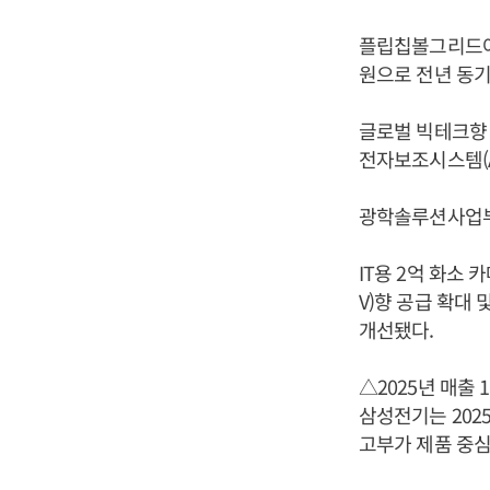
플립칩볼그리드어레
원으로 전년 동기
글로벌 빅테크향 
전자보조시스템(A
광학솔루션사업부의
IT용 2억 화소
V)향 공급 확대
개선됐다.
△2025년 매출 
삼성전기는 202
고부가 제품 중심