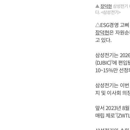
▲
장덕현
삼성전기 대
다. <삼성전기>
△ESG경영 고삐
장덕현
은 자원순
고 있다.
삼성전기는 202
(DJBIC)’에 
10~15%만 선정
삼성전기는 이번 
지 및 이사회 의
앞서 2023년 
매립 제로’(ZWT