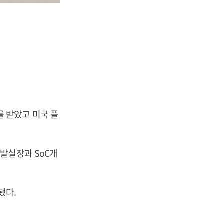
 받았고 미국 플
발실장과 SoC개
됐다.