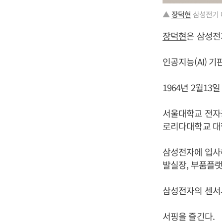
▲
장덕현
삼성전기 
장덕현
은 삼성전
인공지능(AI) 
1964년 2월13
서울대학교 전자
로리다대학교 대
삼성전자에 입사해
발실장, 부품플
삼성전자의 센서
서핑을 즐긴다.