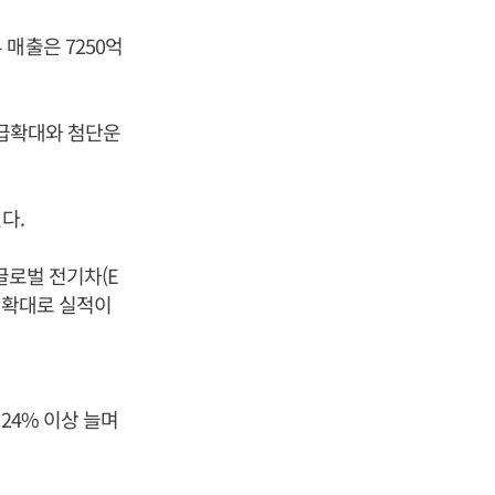
매출은 7250억
공급확대와 첨단운
다.
글로벌 전기차(E
업 확대로 실적이
24% 이상 늘며