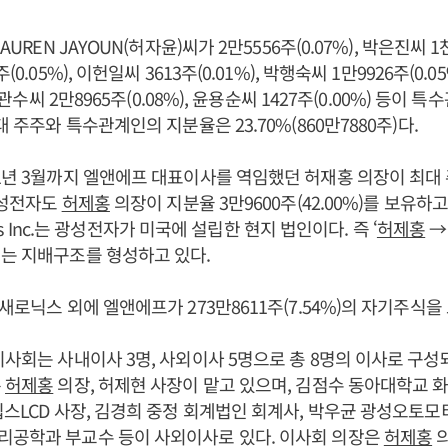
AUREN JAYOUN(허자윤)씨가 2만5556주(0.07%), 박은진씨 1천 
(0.05%), 이헌일씨 3613주(0.01%), 박행숙씨 1만9926주(0.0
 이관수씨 2만8965주(0.08%), 윤용순씨 1427주(0.00%) 등이
대 주주와 특수관계인의 지분율은 23.70%(860만7880주)다.
1년 3월까지 엘앤에프 대표이사를 역임했던 허재홍 의장이 최대
 광성전자도
허제홍
의장이 지분율 3만9600주(42.00%)를 보유하고
onics Inc.는 광성전자가 미국에 설립한 현지 법인이다. 즉 ‘
허제홍
→
는 지배구조를 형성하고 있다.
새로닉스 외에 엘앤에프가 273만8611주(7.54%)의 자기주식을
이사회는 사내이사 3명, 사외이사 5명으로 총 8명의 이사로 구성
롯
허제홍
의장, 허제현 사장이 맡고 있으며, 김점수 동아대학교 
립스LCD 사장, 김경희 중정 회계법인 회계사, 박우균 광성오토모
리공학과 부교수 등이 사외이사로 있다. 이사회 의장은
허제홍
의