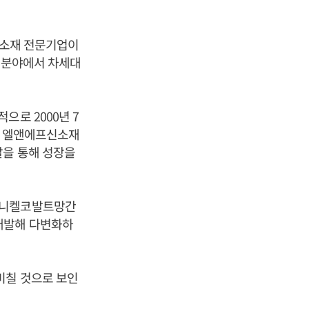
품소재 전문기업이
재 분야에서 차세대
적으로 2000년 7
사인 엘앤에프신소재
발을 통해 성장을
튬니켈코발트망간
개발해 다변화하
미칠 것으로 보인