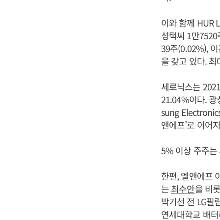
이와 함께 HUR L
성택씨 1만7520주
39주(0.02%),
을 갖고 있다. 최
세로닉스는 202
21.04%이다.
sung Electr
앤에프’로 이어지
5% 이상 주주는 
한편, 엘앤에프 
는
최수안
을 비
박기선 전 LG필
연세대학교 배터