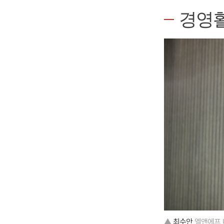
경영
▲
최수안
엘앤에프 