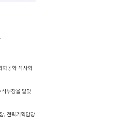
.
화학공학 석사학
 수석부장을 맡았
장, 전략기획담당