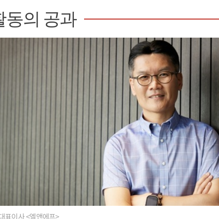
활동의 공과
대표이사 <엘앤에프>