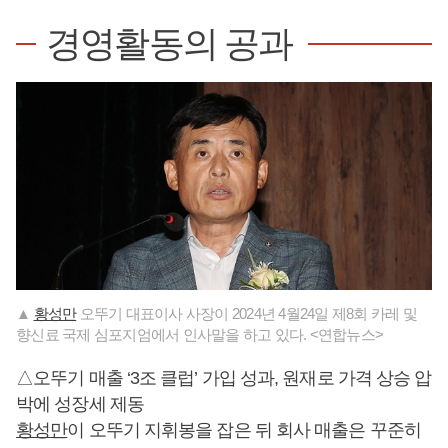
경영활동의 공과
▲
황성만
오뚜기 대표이사 사장이 2024년 4월24일 제8회 카레 및
향신료 국제 심포지엄에서 인사말을 하고 있다. <연합뉴스>
△오뚜기 매출 ‘3조 클럽’ 가입 성과, 원재로 가격 상승 압
박에 성장세 제동
황성만
이 오뚜기 지휘봉을 잡은 뒤 회사 매출은 꾸준히