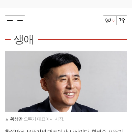
0
생애
▲
황성만
오뚜기 대표이사 사장.
황성만
은 오뚜기의 대표이사 사장이다.
함영준
오뚜기