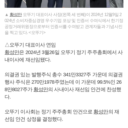
▲
황성만
오뚜기 대표이사 사장(왼쪽 세 번째)이 2024년 12월9일 2
024년 소비자중심경영 우수기업 포상 및 인증서 수여식에서 한기정
공정거래위원장으로부터 인증서를 수여받고 관계자들과 기념사진
을 찍고 있다. <오뚜기>
△오뚜기 대표이사 연임
황성만
은 2024년 3월26일 오뚜기 정기 주주총회에서 사
내이사에 재선임됐다.
의결권 있는 발행주식 총수 341만3327주 가운데 의결권
행사 주식은 270만1978주였는데 이 가운데 99.5%인 26
8만8027주가
황성만
의 사내이사 재선임 안건에 찬성했
다.
오뚜기 이사회는 정기 주주총회 안건으로
황성만
의 재
선임 안건 상정을 결정했다.