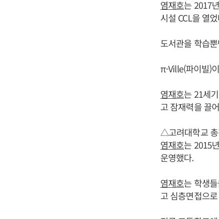
염재호
는 2017
시설 CCL을 열었
도서관을 학습뿐만
π-Ville(파
염재호
는 21세
고 잠재력을 끌
△고려대학교 총장
염재호
는 201
운영했다.
염재호
는 학생들
고 심층면접으로 