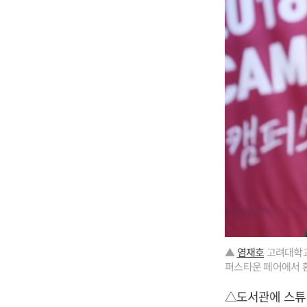
▲
염재호
고려대학교 
퍼스타운 페어에서 환
△도서관에 스튜디