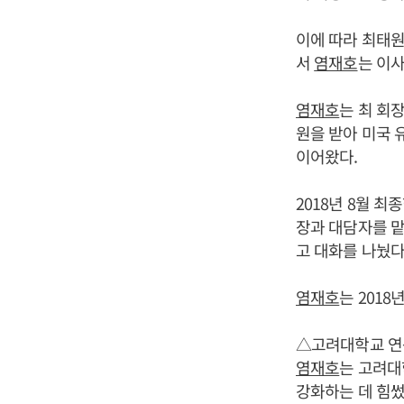
이에 따라 최태원
서
염재호
는 이
염재호
는 최 회
원을 받아 미국 
이어왔다.
2018년 8월 
장과 대담자를 맡
고 대화를 나눴다
염재호
는 201
△고려대학교 연
염재호
는 고려대
강화하는 데 힘썼