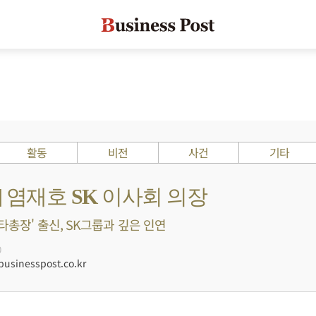
활동
비전
사건
기타
s ?] 염재호 SK 이사회 의장
스타총장' 출신, SK그룹과 깊은 인연
0
sinesspost.co.kr