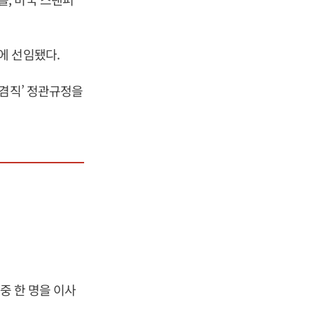
에 선임됐다.
 겸직’ 정관규정을
중 한 명을 이사