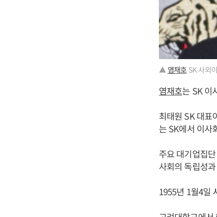
▲
염재호
SK 사외이
염재호
는 SK 이
최태원 SK 대
는 SK에서 이사
주요 대기업집단
사회의 독립성과 
1955년 1월4일
고려대학교에서 