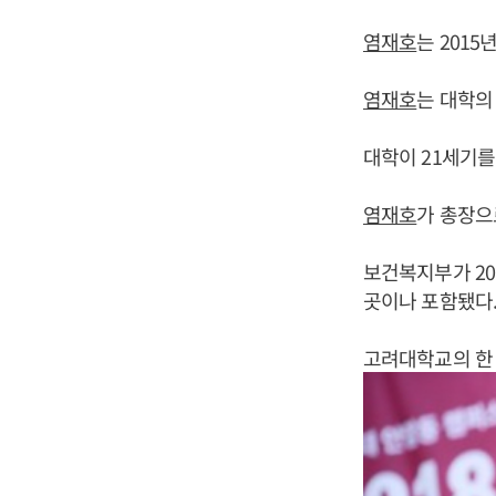
염재호
는 201
염재호
는 대학의
대학이 21세기를
염재호
가 총장으
보건복지부가 20
곳이나 포함됐다
고려대학교의 한 