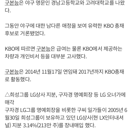
구본능
은 야구 명문인 경남고등학교와 고려대학교를 나왔
다.
그동안 야구에 대한 남다른 애정을 보여 유력한 KBO 총재
후보로 거론됐었다.
KBO에 따르면
구본능
은 급여는 물론 KBO에서 제공하는
차량과 개인비서 등을 대부분 고사했다.
구본능
은 2014년 11월17일 연임돼 2017년까지 KBO총재
로 활동했다.
△희성그룹 LG상사 지분, 구자경 명예회장 등 LG 오너가에
매각
구자경 LG그룹 명예회장을 비롯한 구씨 일가들이 2005년 6
월30일 희성그룹이 보유하고 있던 LG상사(현 LX인터내셔
널) 지분 3.14%(213만 주)를 장내매입 했다.