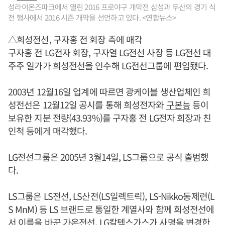
성라이온즈파크에서 열린 2016 프로야구 개막전 삼성과 두산의 경기 식
전 행사에서 2016 시즌 개막을 선언하고 있다. <연합뉴스>
△희성전선, 구자홍 전 회장 측에 매각
구자홍 전 LG전자 회장, 구자열 LG전선 사장 등 LG전선 대
주주 일가가 희성전선을 인수해 LG전선그룹에 편임됐다.
2003년 12월16일 업계에 따르면 광케이블 생산업체인 희
성전선은 12월12일 공시를 통해 희성전자와
구본능
등이
보유한 지분 전량(43.93%)를 구자홍 전 LG전자 회장과 친
인척 등에게 매각했다.
LG전선그룹은 2005년 3월14일, LS그룹으로 공식 출범했
다.
LS그룹은 LS전선, LS산전(LS일렉트릭), LS-Nikko동제련(L
S MnM) 등 LS 브랜드로 통일한 계열사와 함께 희성전선에
서 이름을 바꾼 가온전선, LG칼텍스가스가 사명을 변경한