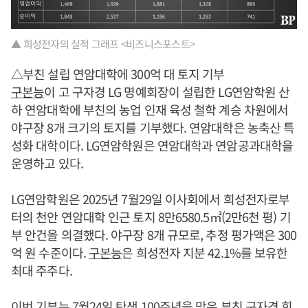
▲ 희성전자의 실적 그래프 <비즈니스포스트>
△부친 설립 연암대학에 300억 대 토지 기부
구본능
이 고 구자경 LG 명예회장이 설립한 LG연암학원 산
하 연암대학에 부친의 농업 인재 육성 철학 계승 차원에서
야구장 8개 크기의 토지를 기부했다. 연암대학은 농축산 특
성화 대학이다. LG연암학원은 연암대학과 연암공과대학을
운영하고 있다.
LG연암학원은 2025년 7월29일 이사회에서 희성전자로부
터의 천안 연암대학 인근 토지 8만6580.5㎡(2만6천 평) 기
부 안건을 의결했다. 야구장 8개 규모로, 추정 평가액은 300
억 원 수준이다.
구본능
은 희성전자 지분 42.1%를 보유한
최대 주주다.
이번 기부는 7월24일 탄생 100주년을 맞은 부친 구자경 회