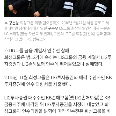
▲
구본능
희성그룹 회장(맨오른쪽)이 2018년 5월22일 서울 종로구 서
울대병원 장례식장에서 열린
구본무
LG그룹 회장의 발인식에서 구본준
LG 부회장(앞줄 오른쪽 두 번째), 구본식 LT그룹 회장(맨왼쪽) 등과 함께
참석하고 있다. <연합뉴스>
△LIG그룹 금융 계열사 인수전 참패
희성그룹은 범LG가에 속하는 LIG그룹의 금융 계열사 LIG투
자증권과 LIG손해보험 인수에 뛰어들었으나 실패했다.
2015년 11월 희성그룹은 LIG투자증권의 매각 주관사인 KB
투자증권에 인수 의향서를 제출했다.
LIG투자증권 대주주인 KB손해보험(옛 LIG손해보험)은 KB
금융지주에 매각된 뒤 LIG투자증권을 시장에 내놓았고 희
성그룹이 인수의향을 밝힘에 따라 인수전은 희성그룹을 비