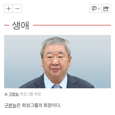
0
생애
▲
구본능
희성그룹 회장.
구본능
은 희성그룹의 회장이다.