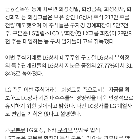
금융감독원 등에 따르면 희성정밀, 희성금속, 희성전자, 희
성화학 등 희성그룹은 보유 중인 LG상사 주식 213만 주를
전량 매도했으며 이 주식들은 구자경 명예회장이 5만7천
주, 구본준 LG필립스LCD 부회장(현 LX그룹 회장)이 23만8
천 주를 매입하는 등 구씨 일가들이 고루 취득했다.
이번 주식거래로 LG상사 대주주인 구본걸 LG상사 부회장
외 특수관계인들의 LG상사 지분은 종전의 27.77%에서 31.
84%로 높아졌다.
LG 측은 이번 주식거래는 희성그룹 측으로서는 자금을 확
보하고 LG상사 기존 대주주들의 경영권을 더욱 안정적으로
유지하기 위한 것이라고 밝혔다. 다만 LG상사를 LG 계열사
로 편입할 계획은 없다고 설명했다.
△
구본무
LG 회장, 조카
구광모
양자로 입적
LG그룹은
구본무
회장이 동생
구본능
의 아들 광모씨를 양