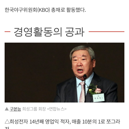
한국야구위원회(KBO) 총재로 활동했다.
경영활동의 공과
▲
구본능
희성그룹 회장 <연합뉴스>
△희성전자 14년째 영업익 적자, 매출 10분의 1로 쪼그라
져