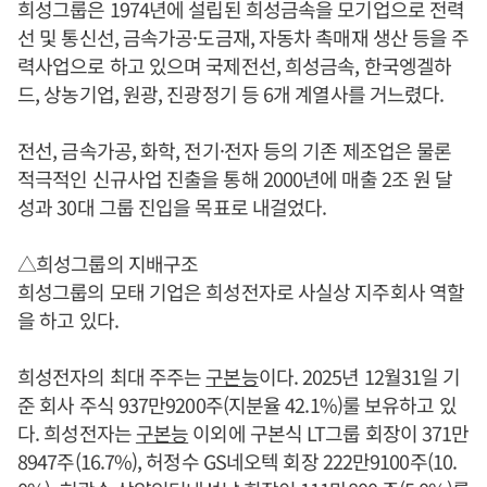
희성그룹은 1974년에 설립된 희성금속을 모기업으로 전력
선 및 통신선, 금속가공·도금재, 자동차 촉매재 생산 등을 주
력사업으로 하고 있으며 국제전선, 희성금속, 한국엥겔하
드, 상농기업, 원광, 진광정기 등 6개 계열사를 거느렸다.
전선, 금속가공, 화학, 전기·전자 등의 기존 제조업은 물론
적극적인 신규사업 진출을 통해 2000년에 매출 2조 원 달
성과 30대 그룹 진입을 목표로 내걸었다.
△희성그룹의 지배구조
희성그룹의 모태 기업은 희성전자로 사실상 지주회사 역할
을 하고 있다.
희성전자의 최대 주주는
구본능
이다. 2025년 12월31일 기
준 회사 주식 937만9200주(지분율 42.1%)룰 보유하고 있
다. 희성전자는
구본능
이외에 구본식 LT그룹 회장이 371만
8947주(16.7%), 허정수 GS네오텍 회장 222만9100주(10.