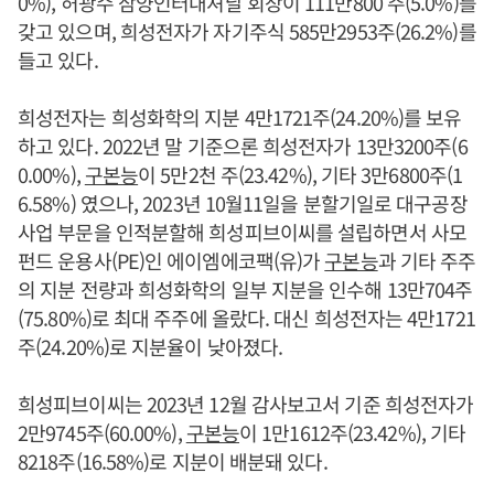
0%), 허광수 삼양인터내셔날 회장이 111만800 주(5.0%)를
갖고 있으며, 희성전자가 자기주식 585만2953주(26.2%)를
들고 있다.
희성전자는 희성화학의 지분 4만1721주(24.20%)를 보유
하고 있다. 2022년 말 기준으론 희성전자가 13만3200주(6
0.00%),
구본능
이 5만2천 주(23.42%), 기타 3만6800주(1
6.58%) 였으나, 2023년 10월11일을 분할기일로 대구공장
사업 부문을 인적분할해 희성피브이씨를 설립하면서 사모
펀드 운용사(PE)인 에이엠에코팩(유)가
구본능
과 기타 주주
의 지분 전량과 희성화학의 일부 지분을 인수해 13만704주
(75.80%)로 최대 주주에 올랐다. 대신 희성전자는 4만1721
주(24.20%)로 지분율이 낮아졌다.
희성피브이씨는 2023년 12월 감사보고서 기준 희성전자가
2만9745주(60.00%),
구본능
이 1만1612주(23.42%), 기타
8218주(16.58%)로 지분이 배분돼 있다.