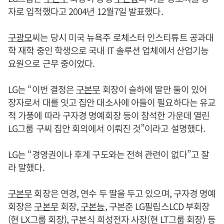
자로 입적했다고 2004년 12월7일 발표했다.
구광모
씨는 당시 미국 뉴욕주 로체스터 인스티튜트 공과대
학 재학 중인 학생으로 국내 IT 솔루션 업체에서 산업기능
요원으로 근무 중이었다.
LG는 “이번 결정은
구본무
회장이 슬하에 딸만 둘이 있어
장자로서 대를 잇고 집안 대소사에 아들이 필요하다는 유교
적 가풍에 따라 구자경 명예회장 등이 참석한 가운데 열린
LG그룹 구씨 집안 회의에서 이뤄진 것”이라고 설명했다.
LG는 “경영권이나 후계 구도와는 전혀 관련이 없다”고 잘
라 말했다.
구본무
회장은 연경, 연수 두 딸을 두고 있으며, 구자경 명예
회장은
구본무
회장,
구본능
, 구본준 LG필립스LCD 부회장
(현 LX그룹 회장), 구본식 희성전자 사장(현 LT그룹 회장) 등