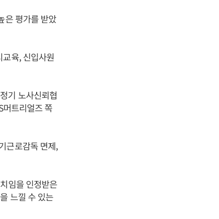
높은 평가를 받았
시교육, 신입사원
 정기 노사신뢰협
LS머트리얼즈 쪽
기근로감독 면제,
 가치임을 인정받은
을 느낄 수 있는