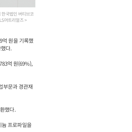
)의 한국법인 버티브코
LS머트리얼즈 >
19억 원을 기록했
환했다.
3억 원(69%),
사업부문과 경관재
환했다.
미늄 프로파일을