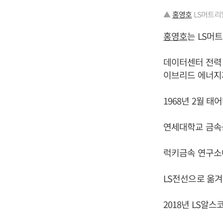
▲
홍영호
LS머트리
홍영호
는 LS머
데이터센터 전력
이브리드 에너지
1968년 2월 태
연세대학교 금속
럭키금속 연구소
LS전선으로 옮
2018년 LS알