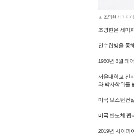
▲
조명현
세미파이
조명현
은 세미
인수합병을 통해
1980년 8월 태
서울대학교 전
와 박사학위를 
미국 보스턴컨설
미국 반도체 팹리
2019년 사이