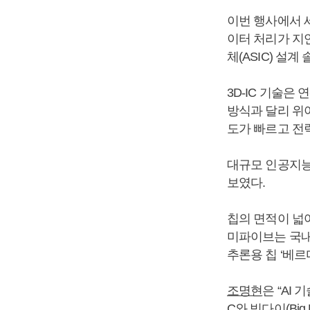
이번 행사에서 
이터 처리가 지연
체(ASIC) 설
3D-IC 기술
방식과 달리 위
도가 빠르고 전력
대규모 인공지능 
보였다.
칩의 면적이 넓
미파이브는 국내
추론용 칩 ‘베르
조명현
은 “AI
C와 빅다이(Bi