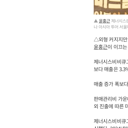
▲
윤홍근
제너시스B
나 아시아 투어 서울
△외형 커지지만
윤홍근
이 이끄는
제너시스비비큐그룹은
보다 매출은 3.3
매출 증가 폭보다
판매관리비 가운데
외 진출에 따른 
제너시스비비큐그룹