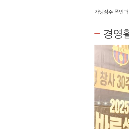
가맹점주 폭언과 
경영