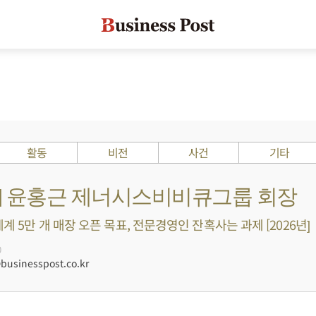
활동
비전
사건
기타
Is ?] 윤홍근 제너시스비비큐그룹 회장
세계 5만 개 매장 오픈 목표, 전문경영인 잔혹사는 과제 [2026년]
0
usinesspost.co.kr