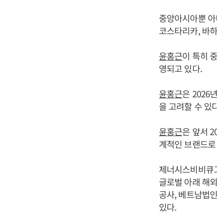
중앙아시아뿐 아니
코스타리카, 바하
윤홍근
이 특히 중
영되고 있다.
윤홍근
은 202
을 고려할 수 있
윤홍근
은 앞서 
계적인 브랜드로 
제너시스비비큐그
글로벌 아래 해외
공사, 베트남법인 B
있다.