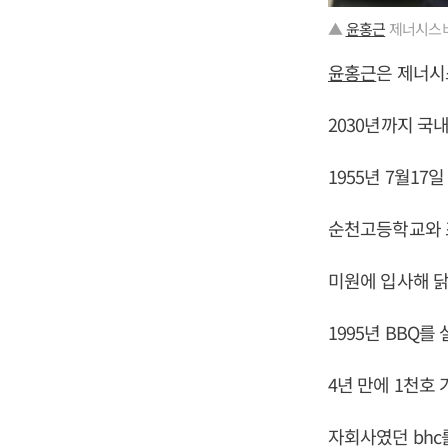
▲
윤홍근
제너시스비
윤홍근
은 제너시
2030년까지 국
1955년 7월17
순천고등학교와 
미원에 입사해 
1995년 BBQ
4년 만에 1천호
자회사였던 bhc