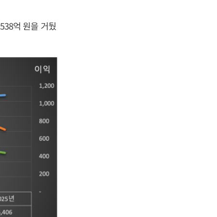
538억 원을 거뒀