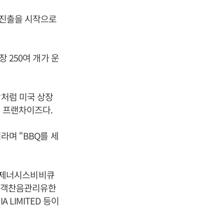
 진출을 시작으로
장 250여 개가 운
탑처럼 미국 상장
킨 프랜차이즈다.
라며 “BBQ를 세
 제너시스비비큐
비비객찬음관리유한
A LIMITED 등이