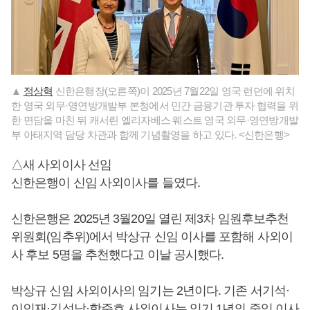
▲
정상혁
신한은행장(오른쪽)이 2025년 7월22일 영국 런던에 위치
한 영국 외무·영연방개발부 본청에서 민간 금융기관 투자 협력을 위
한 면담을 마친 뒤 캐서린 엘리자베스 웨스트 영국 외무·영연방개발
부 아태지역 담당 차관과 함께 기념촬영을 하고 있다. <신한은행>
△새 사외이사 선임
신한은행이 신임 사외이사를 들였다.
신한은행은 2025년 3월20일 열린 제3차 임원후보추천
위원회(임추위)에서 박상규 신임 이사를 포함해 사외이
사 후보 5명을 추천했다고 이날 공시했다.
박상규 신임 사외이사의 임기는 2년이다. 기존 서기석·
이인재·김성남·함준호 사외이사는 임기 1년의 중임 이사