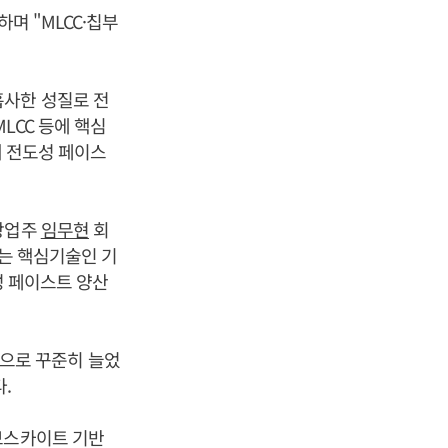
며 "MLCC·칩부
흡사한 성질로 전
LCC 등에 핵심
돼 전도성 페이스
 창업주
임무현
회
에는 핵심기술인 기
성 페이스트 양산
3t으로 꾸준히 늘었
.
브스카이트 기반