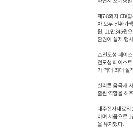
타면서 조기상환 
제7·8회차 CB(
차 모두 전환가액이
원, 11만345원
환권이 실제 행사
△전도성 페이스트,
전도성 페이스트 
가 역대 최대 실
실리콘 음극재 
출원 역할을 해주
대주전자재료의 20
하며 처음으로 1
을 유지했다.