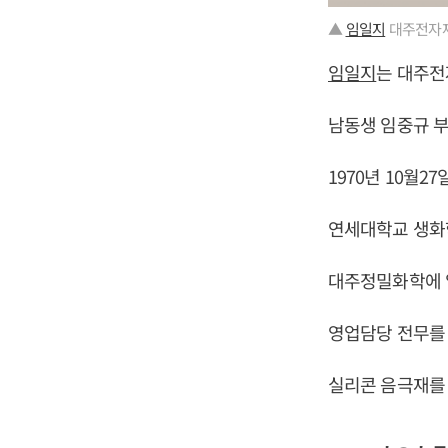
▲
임일지
대주전자재
임일지
는 대주전
남동생 임중규 
1970년 10월27
연세대학교 생화
대주정밀화학에 
영업담당 전무를 
실리콘 음극재를