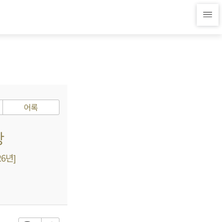
어록
장
6년]