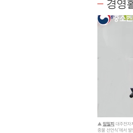
경영
▲
임일지
대주전자재료
중물 선언식'에서 발