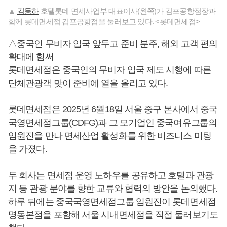
▲
김동하
호텔롯데 면세사업부 대표이사(왼쪽)가 김포공항점장과
함께 롯데면세점 김포공항점을 둘러보고 있다. <롯데면세점>
△중국인 무비자 입국 앞두고 준비 분주, 해외 고객 편의
확대에 힘써
롯데면세점은 중국인의 무비자 입국 제도 시행에 따른
단체관광객 맞이 준비에 열을 올리고 있다.
롯데면세점은 2025년 6월18일 서울 중구 본사에서 중국
국영면세점그룹(CDFG)과 그 모기업인 중국여유그룹의
임원진을 만나 면세산업 활성화를 위한 비즈니스 미팅
을 가졌다.
두 회사는 면세점 운영 노하우를 공유하고 호텔과 관광
지 등 관광 분야를 향한 교류와 협력의 방안을 논의했다.
하루 뒤에는 중국국영면세점그룹 임원진이 롯데면세점
명동본점을 포함해 서울 시내면세점을 직접 둘러보기도