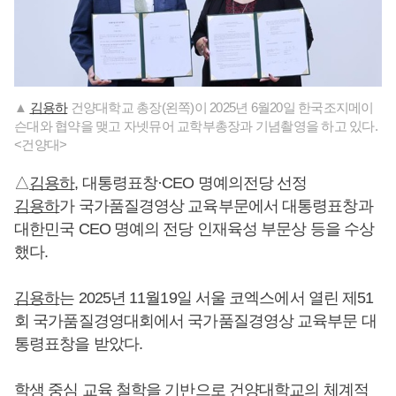
▲
김용하
건양대학교 총장(왼쪽)이 2025년 6월20일 한국조지메이
슨대와 협약을 맺고 자넷뮤어 교학부총장과 기념촬영을 하고 있다.
<건양대>
△
김용하
, 대통령표창·CEO 명예의전당 선정
김용하
가 국가품질경영상 교육부문에서 대통령표창과
대한민국 CEO 명예의 전당 인재육성 부문상 등을 수상
했다.
김용하
는 2025년 11월19일 서울 코엑스에서 열린 제51
회 국가품질경영대회에서 국가품질경영상 교육부문 대
통령표창을 받았다.
학생 중심 교육 철학을 기반으로 건양대학교의 체계적