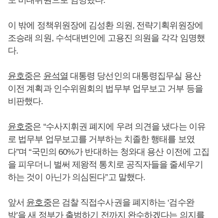
도 비대위원으로 임명했다.
이 밖에 정책위원장에 김성환 의원, 전략기획위원장에
조승래 의원, 수석대변인에 고용진 의원을 각각 임명했
다.
윤호중
은
윤석열
대통령 당선인의 대통령집무실 용산
이전 계획과 인수위원회의 법무부 업무보고 거부 등을
비판했다.
윤호중
은 “수사지휘권 폐지에 우려 의견을 냈다는 이유
로 법무부 업무보고를 거부하는 치졸한 행태를 보였
다”며 “국민의 60%가 반대하는 청와대 용산 이전에 고집
을 피우더니 벌써 제왕적 통치로 공직자들을 줄세우기
하는 것이 아닌가 의심된다”고 말했다.
앞서
윤호중
은 검찰 직접수사권을 폐지하는 ‘검수완
박’을 새 정부가 출범하기 전까지 완수하겠다는 의지를