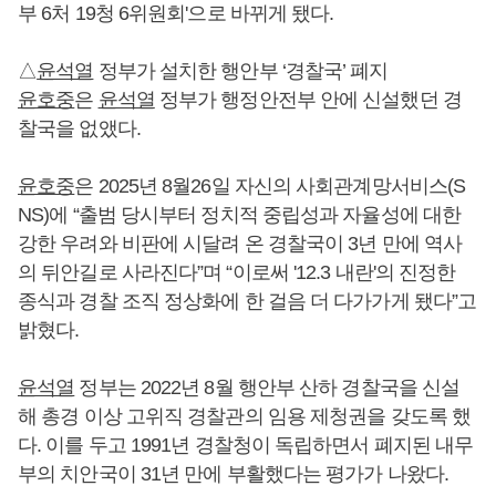
부 6처 19청 6위원회'으로 바뀌게 됐다.
△
윤석열
정부가 설치한 행안부 ‘경찰국’ 폐지
윤호중
은
윤석열
정부가 행정안전부 안에 신설했던 경
찰국을 없앴다.
윤호중
은 2025년 8월26일 자신의 사회관계망서비스(S
NS)에 “출범 당시부터 정치적 중립성과 자율성에 대한
강한 우려와 비판에 시달려 온 경찰국이 3년 만에 역사
의 뒤안길로 사라진다”며 “이로써 '12.3 내란'의 진정한
종식과 경찰 조직 정상화에 한 걸음 더 다가가게 됐다”고
밝혔다.
윤석열
정부는 2022년 8월 행안부 산하 경찰국을 신설
해 총경 이상 고위직 경찰관의 임용 제청권을 갖도록 했
다. 이를 두고 1991년 경찰청이 독립하면서 폐지된 내무
부의 치안국이 31년 만에 부활했다는 평가가 나왔다.