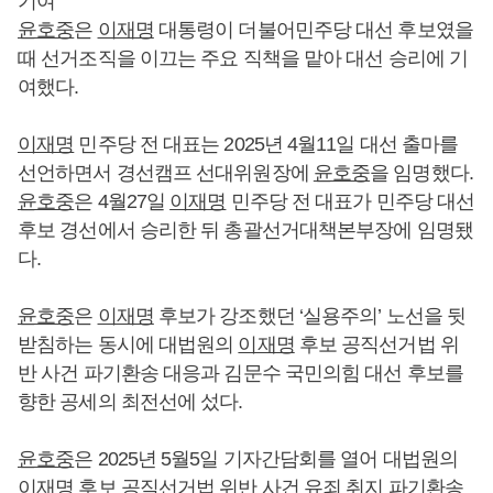
기여
윤호중
은
이재명
대통령이 더불어민주당 대선 후보였을
때 선거조직을 이끄는 주요 직책을 맡아 대선 승리에 기
여했다.
이재명
민주당 전 대표는 2025년 4월11일 대선 출마를
선언하면서 경선캠프 선대위원장에
윤호중
을 임명했다.
윤호중
은 4월27일
이재명
민주당 전 대표가 민주당 대선
후보 경선에서 승리한 뒤 총괄선거대책본부장에 임명됐
다.
윤호중
은
이재명
후보가 강조했던 ‘실용주의’ 노선을 뒷
받침하는 동시에 대법원의
이재명
후보 공직선거법 위
반 사건 파기환송 대응과 김문수 국민의힘 대선 후보를
향한 공세의 최전선에 섰다.
윤호중
은 2025년 5월5일 기자간담회를 열어 대법원의
이재명
후보 공직선거법 위반 사건 유죄 취지 파기환송