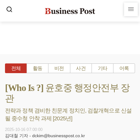
전체
활동
비전
사건
기타
어록
[Who Is ?] 윤호중 행정안전부 장
관
전략과 정책 겸비한 친문계 정치인, 검찰개혁으로 신설
될 중수청 안착 과제 [2025년]
2025-10-16 07:00:00
김대철 기자 - dckim@businesspost.co.kr