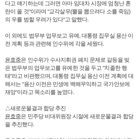
다고 얘기하는데 그러면 아마 임대차 시장에 엄청난 혼
란이 올 것"이라며 "교각살우(뿔을 뽑으려다 소를 죽임)
의 우를 범할 우려가 있다"고 말했다.
이 외에도 법무부 업무보고 유예, 대통령 집무실 용산 이
전 계획 등과 관련해 인수위에 각을 세웠다.
윤호중
은 인수위가 수사지휘권 폐지 문제로 갈등을 빚
은 법무부의 업무보고를 유예한 것을 두고 "치졸한 행
태"라고 비판했으며, 대통령 집무실 용산 이전 계획에 대
해서는 "용산 이전은 민생에 백해무익하고 국가안보에
재앙"이라고 목소리를 높였다.
△새로운물결과 합당 추진
윤호중
은 민주당 비대위원장 시절에 새로운물결과 합당
을 추진했다.