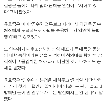
점령군 놀이에 빠져 법과 원칙을 완전히 무시하고 있
다"고 비판했다.
윤호중
은 이어 "공수처 업무보고 자리에서 김진욱 공수
처장에게 노골적으로 사퇴를 종용하는 건 엄연한 불법
행위"라고 강조했다.
또 인수위가 대우조선해양 신임 대표가 문 대통령 동생
의 대학 동창이라는 점을 지적하며 청와대를 향해 "비상
식적이고 몰염치한 처사"라고 비난한 것에 대해서도 공
세를 펼쳤다.
윤호중
은 "인수위가 본업을 제쳐두고 '
윤석열
사단' 낙하
산 자리 찾기에 혈안인 꼴"이라며 염불에는 관심 없고 잿
밥에만 눈이 먼 인수위가 더는 탈선해서는 안 된다"고 말
했다.