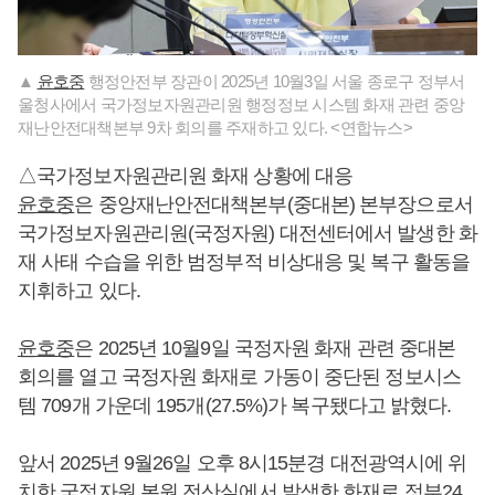
▲
윤호중
행정안전부 장관이 2025년 10월3일 서울 종로구 정부서
울청사에서 국가정보자원관리원 행정정보 시스템 화재 관련 중앙
재난안전대책본부 9차 회의를 주재하고 있다. <연합뉴스>
△국가정보자원관리원 화재 상황에 대응
윤호중
은 중앙재난안전대책본부(중대본) 본부장으로서
국가정보자원관리원(국정자원) 대전센터에서 발생한 화
재 사태 수습을 위한 범정부적 비상대응 및 복구 활동을
지휘하고 있다.
윤호중
은 2025년 10월9일 국정자원 화재 관련 중대본
회의를 열고 국정자원 화재로 가동이 중단된 정보시스
템 709개 가운데 195개(27.5%)가 복구됐다고 밝혔다.
앞서 2025년 9월26일 오후 8시15분경 대전광역시에 위
치한 국정자원 본원 전산실에서 발생한 화재로 정부24,