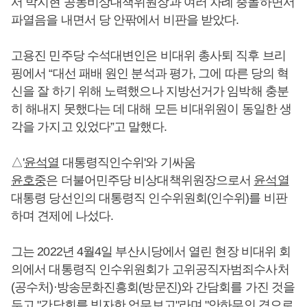
서 박지현 공동비상대책위원장과 여러 차례 충돌하면서
파열음을 내면서 당 안팎에서 비판을 받았다.
고용진 민주당 수석대변인은 비대위 총사퇴 직후 브리
핑에서 “대선 패배 원인 분석과 평가, 그에 따른 당의 혁
신을 잘 하기 위해 노력했으나 지방선거가 임박해 충분
히 해내지 못했다는 데 대해 모든 비대위원이 동일한 생
각을 가지고 있었다”고 말했다.
△'
윤석열
대통령직인수위'와 기싸움
윤호중
은 더불어민주당 비상대책위원장으로서
윤석열
대통령 당선인의 대통령직 인수위원회(인수위)를 비판
하며 견제에 나섰다.
그는 2022년 4월4일 부산시당에서 열린 현장 비대위 회
의에서 대통령직 인수위원회가 고위공직자범죄수사처
(공수처)·방송문화진흥회(방문진)와 간담회를 가진 것을
두고 "간담회를 빙자한 업무보고"라며 "안하무인 격으로