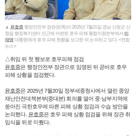
▲
윤호중
행정안전부 장관(왼쪽)이 2025년 7월21일 경남 산청군 산
청읍 행정복지센터 인근에 마련된 호우 피해 통합지원본부에서
이
재명
대통령에게 호우 피해 현황을 보고한 뒤 논의하고 있다. <연합
뉴스>
△취임 뒤 첫 행보로 호우피해 점검
윤호중
은 행정안전부 장관으로 임명된 뒤 곧바로 호우
피해 상황을 점검했다.
윤호중
은 2025년 7월20일 정부세종청사에서 열린 중앙
재난안전대책본부(중대본) 회의를 열어 중·남부지역에
쏟아진 극한호우에 따른 피해 상황 점검과 수습 방안을
논의했다.
윤호중
은 호우 피해 상황 점검을 위해 장관 취
임식을 뒤로 미뤘다.