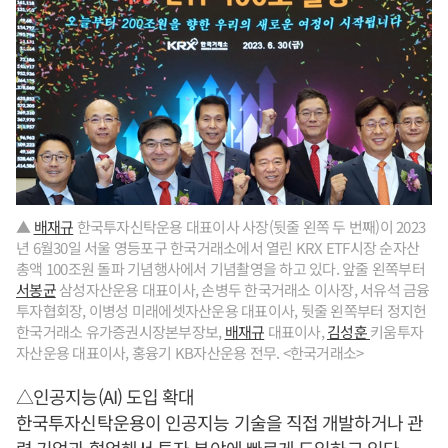
▲
배재규
한국투자신탁운용 대표이사 사장(뒷줄 왼쪽 두 번째)이 2023
년 6월30일 서울 영등포구 한국거래소에서 열린 KRX ETF시장 순자산
총액 100조원 돌파 기념행사에서 기념촬영을 하고 있다. 앞줄 왼쪽부터
서봉균
삼성자산운용 대표이사, 손병두 한국거래소 이사장, 서유석 금융
투자협회장, 이병성 미래에셋자산운용 대표이사, 뒷줄 왼쪽부터 정지헌
한국거래소 유가증권시장본부장보,
배재규
대표이사,
김성훈
키움투자
자산운용 대표이사, 홍융기 KB자산운용 전무. <한국거래소>
△인공지능(AI) 도입 확대
한국투자신탁운용이 인공지능 기술을 직접 개발하거나 관
련 기업과 협업해서 투자 분야에 빠르게 도입하고 있다.