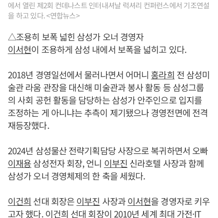
에서 열린 제2회 컨데나스트 인터내셔날 럭셔리 컨퍼런스에서 기조연설
을 하고 있다. <연합뉴스>
△조용히 보폭 넓힌 삼성가 오너 경영자
이서현
이 조용하게 삼성 내에서 보폭을 넓히고 있다.
2018년 경영일선에서 물러나면서 어머니
홍라희
전 삼성미
술관 라움 관장을 대신해 미술관과 봉사 활동 등 삼성그룹
의 사회 공헌 활동을 담당하는 삼성가 안주인으로 입지를
조정하는 게 아니냐는 추측이 제기됐으나 경영전면에 전격
재등장했다.
2024년 삼성물산 전략기획담당 사장으로 복귀하면서 오빠
이재용
삼성전자 회장, 언니
이부진
신라호텔 사장과 함께
삼성가 오너 경영체제의 한 축을 세웠다.
이건희
선대 회장은
이부진
사장과
이서현
을 경영자로 키우
고자 했다.
이건희
선대 회장이 2010년 세계 최대 가전·IT