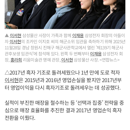
▲
이서현
삼성물산 사장이 가족과 함께
이재용
삼성전자 회장의 아들이
자
이서현
의 조카인 이지호 씨의 해군소위 임관을 축하하기 위해 2025년
11월28일 경남 창원시 진해구 해군사관학교에서 열린 '제139기 해군사
관후보생 임관식'에 참석해 있다. 왼쪽 두 번째부터
이재용
삼성전자 회
장,
홍라희
리움미술관 명예 관장,
이서현
삼성물산 사장. <연합뉴스>
△2017년 흑자 기조로 돌려세웠으나 1년 만에 도로 적자
이서현
은 2015년과 2016년 영업손실을 봤지만 2017년부
터 영업이익을 다시 흑자기조로 돌려세우는 데 성공했다.
실적이 부진한 매장을 철수하는 등 ‘선택과 집중’ 전략을 중
심으로 매장 효율화를 추진한 결과 2017년 영업손익 흑자
전환을 이뤘다.