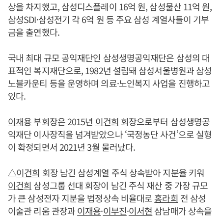
상을 차지했고, 삼성디스플레이 16억 원, 삼성물산 11억 원,
삼성SDI·삼성전기 각 6억 원 등 주요 삼성 계열사들이 기부
금을 출연했다.
국내 최대 규모 공익재단인 삼성생명공익재단은 삼성의 대
표적인 복지재단으로, 1982년 설립돼 삼성서울병원과 삼성
노블카운티 등을 운영하며 의료·노인복지 사업을 진행하고
있다.
이재용
부회장은 2015년
이건희
회장으로부터 삼성생명공
익재단 이사장직을 넘겨받았으나 ‘국정농단 사건’으로 실형
이 확정되면서 2021년 3월 물러났다.
△
이건희
회장 남긴 삼성계열 주식 상속받아 지분율 키워
이건희
삼성그룹 선대 회장이 남긴 주식 재산 중 가장 규모
가 큰 삼성전자 지분을 법정상속 비율대로
홍라희
전 삼성
이술관 리움 관장과
이재용
·
이부진
·
이서현
삼남매가 상속을