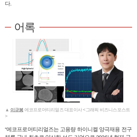
다.
어록
▲
이규봉
에코프로머티리얼즈 대표이사 <그래픽 비즈니스포스트
>
“에코프로머티리얼즈는 고용량 하이니켈 양극재용 전구