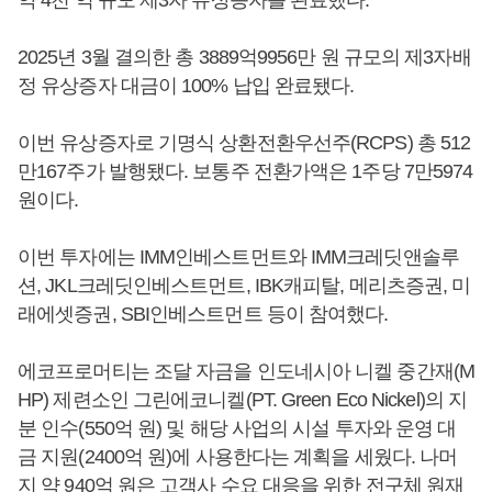
2025년 3월 결의한 총 3889억9956만 원 규모의 제3자배
정 유상증자 대금이 100% 납입 완료됐다.
이번 유상증자로 기명식 상환전환우선주(RCPS) 총 512
만167주가 발행됐다. 보통주 전환가액은 1주당 7만5974
원이다.
이번 투자에는 IMM인베스트먼트와 IMM크레딧앤솔루
션, JKL크레딧인베스트먼트, IBK캐피탈, 메리츠증권, 미
래에셋증권, SBI인베스트먼트 등이 참여했다.
에코프로머티는 조달 자금을 인도네시아 니켈 중간재(M
HP) 제련소인 그린에코니켈(PT. Green Eco Nickel)의 지
분 인수(550억 원) 및 해당 사업의 시설 투자와 운영 대
금 지원(2400억 원)에 사용한다는 계획을 세웠다. 나머
지 약 940억 원은 고객사 수요 대응을 위한 전구체 원재