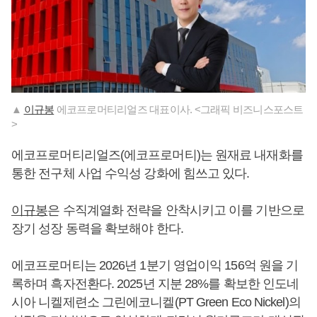
▲
이규봉
에코프로머티리얼즈 대표이사. <그래픽 비즈니스포스트
>
에코프로머티리얼즈(에코프로머티)는 원재료 내재화를
통한 전구체 사업 수익성 강화에 힘쓰고 있다.
이규봉
은 수직계열화 전략을 안착시키고 이를 기반으로
장기 성장 동력을 확보해야 한다.
에코프로머티는 2026년 1분기 영업이익 156억 원을 기
록하며 흑자전환다. 2025년 지분 28%를 확보한 인도네
시아 니켈제련소 그린에코니켈(PT Green Eco Nickel)의