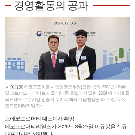
경영활동의 공과
▲
이규봉
에코프로이엠 사업운영본부장(오른쪽)이 2024년 12월6
일 코트야드 메리어트 서울 남대문 호텔에서 열린 '2024 에너지효율
목표제도 우수기업 인증서 수여식'에서 기념촬영을 하고 있다. <에
코프로머티리얼즈>
△에코프로머티 대표이사 취임
에코프로머티리얼즈가 2026년 3월23일
이규봉
을 신규
대표이사로 선임했다.