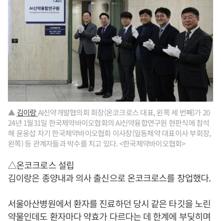
▲
김이랑
AI신약개발협의회 회장(온코크로스 대표, 왼쪽 세 번째)가 20
24년 1월31일 한국제약바이오협회의 AI신약융합연구원 현판식에 참석
해 윤웅섭 차기 한국제약바이오협회 이사장(일동제약 대표이사 부회장,
왼쪽) 등 관계자들과 박수를 치고 있다. <한국제약바이오협회>
△온코크로스 설립
김이랑은 종양내과 의사 출신으로 온코크로스를 창업했다.
서울아산병원에서 환자를 진료하던 당시 같은 타깃을 노린
약물인데도 환자마다 약효가 다르다는 데 한계에 부딪히며