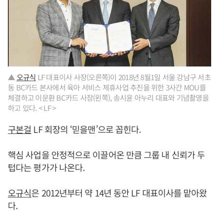
▲
오규식
LF 대표이사 사장(오른쪽)이 2018년 8월1일 서울 강남구 서초
동 BC카드 본사에서 육아 서비스 제휴사업 추진을 위한 3사간 MOU를
체결하고 이문환 BC카드 사장(왼쪽), 송시윤 아누리 대표와 기념촬영을
하고 있다. < LF >
구본걸
LF 회장의 ‘믿을맨’으로 꼽힌다.
핵심 사업을 안정적으로 이끌어온 만큼 그룹 내 신뢰가 두
텁다는 평가가 나온다.
오규식
은 2012년부터 약 14년 동안 LF 대표이사를 맡아왔
다.