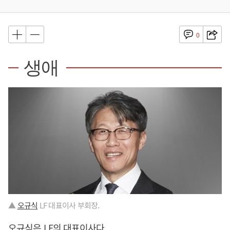
0
생애
▲
오규식
LF 대표이사 부회장.
오규식
은 LF의 대표이사다.