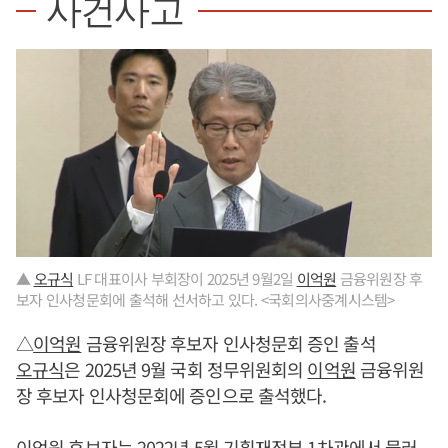
사건사고
▲
오규식
LF 대표이사 부회장이 2025년 9월2일
이억원
금융위원장 후
보자 인사청문회에 출석해 선서하고 있다. <국회의사중계시스템>
△
이억원
금융위원장 후보자 인사청문회 증인 출석
오규식
은 2025년 9월 국회 정무위원회의
이억원
금융위원
장 후보자 인사청문회에 증인으로 출석했다.
이억원
후보자는 2022년 5월 기획재정부 1차관에서 물러