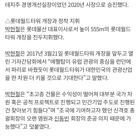
데지주 경영개선실장이었던 2020년 사장으로 승진했다.
△롯데월드타워 개장과 정착 지휘
박현철
은 롯데물산 대표이사로서 높이 555m의 롯데월드
타워 개장을 진두지휘했다.
박현철
은 2017년 3월21일 롯데월드타워 개장을 앞두고 열
린 기자간담회에서 “에펠탑이 유럽 관광의 중심을 런던에
서 파리로 바꿨듯이 롯데월드타워가 대한민국의 관광산업
을 한 차원 더 키울 것으로 기대한다”고 말했다.
박현철
은 “초고층 건물은 수익성이 떨어져 대부분 국가 차
원 혹은 공적 프로젝트로 진행되고 민간기업 주도로 진행된
건 찾아보기 힘들다”며 “조국에 기여하고자 했던 신격호 총
괄회장의 오랜 염원과
신동빈
회장의 준공 의지 때문에 가
능했다”고 덧붙였다.