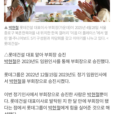
▲
박현철
롯데건설 대표이사 부회장(가운데)이 2025년 4월28일 서울
종로구 북촌한옥마을 내 위치한 한옥 갤러리 ‘이음 더 플레이스’에서 열
린 엘-주니어보드 5기 구성원과 차담회를 갖고 이야기를 나누고 있다. <
롯데건설>
△롯데건설 대표 맡아 부회장 승진
박현철
은 2023년도 임원인사를 통해 부회장으로 승진했다.
롯데그룹은 2022년 12월15일 2023년도 정기 임원인사에
서
박현철
을 부회장으로 승진시켰다.
이번 정기인사에서 부회장으로 승진한 사람은
박현철
뿐이
다. 롯데건설 대표이사로 발탁된 지 한 달 만에 부회장이 됐
다는 점에서 롯데그룹이
박현철
에게 힘을 실어준 것으로 해
석됐다.