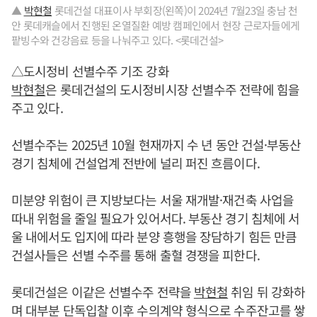
▲
박현철
롯데건설 대표이사 부회장(왼쪽)이 2024년 7월23일 충남 천
안 롯데캐슬에서 진행된 온열질환 예방 캠페인에서 현장 근로자들에게
팥빙수와 건강음료 등을 나눠주고 있다. <롯데건설>
△도시정비 선별수주 기조 강화
박현철
은 롯데건설의 도시정비시장 선별수주 전략에 힘을
주고 있다.
선별수주는 2025년 10월 현재까지 수 년 동안 건설·부동산
경기 침체에 건설업계 전반에 널리 퍼진 흐름이다.
미분양 위험이 큰 지방보다는 서울 재개발·재건축 사업을
따내 위험을 줄일 필요가 있어서다. 부동산 경기 침체에 서
울 내에서도 입지에 따라 분양 흥행을 장담하기 힘든 만큼
건설사들은 선별 수주를 통해 출혈 경쟁을 피한다.
롯데건설은 이같은 선별수주 전략을
박현철
취임 뒤 강화하
며 대부분 단독입찰 이후 수의계약 형식으로 수주잔고를 쌓