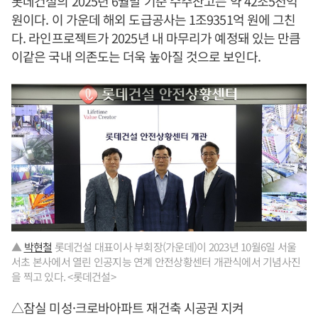
롯데건설의 2025년 6월말 기준 수주잔고는 약 42조5천억
원이다. 이 가운데 해외 도급공사는 1조9351억 원에 그친
다. 라인프로젝트가 2025년 내 마무리가 예정돼 있는 만큼
이같은 국내 의존도는 더욱 높아질 것으로 보인다.
▲
박현철
롯데건설 대표이사 부회장(가운데)이 2023년 10월6일 서울
서초 본사에서 열린 인공지능 연계 안전상황센터 개관식에서 기념사진
을 찍고 있다. <롯데건설>
△잠실 미성·크로바아파트 재건축 시공권 지켜