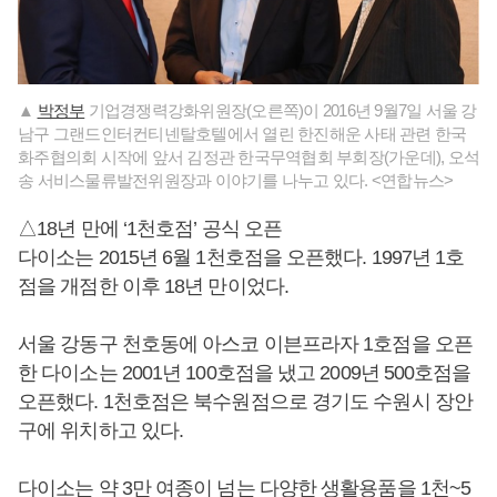
▲
박정부
기업경쟁력강화위원장(오른쪽)이 2016년 9월7일 서울 강
남구 그랜드인터컨티넨탈호텔에서 열린 한진해운 사태 관련 한국
화주협의회 시작에 앞서 김정관 한국무역협회 부회장(가운데), 오석
송 서비스물류발전위원장과 이야기를 나누고 있다. <연합뉴스>
△18년 만에 ‘1천호점’ 공식 오픈
다이소는 2015년 6월 1천호점을 오픈했다. 1997년 1호
점을 개점한 이후 18년 만이었다.
서울 강동구 천호동에 아스코 이븐프라자 1호점을 오픈
한 다이소는 2001년 100호점을 냈고 2009년 500호점을
오픈했다. 1천호점은 북수원점으로 경기도 수원시 장안
구에 위치하고 있다.
다이소는 약 3만 여종이 넘는 다양한 생활용품을 1천~5