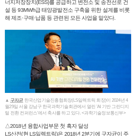
너지저장장치(ESS)를 공급하고 변전소 및 송전선로 건
설 등 93MWh급 태양광발전소 구축을 위한 설계를 비롯
해 제조·구매·납품 등 관련된 모든 사업을 맡았다.
▲
구자균
한국산업기술진흥협회장(LS일렉트릭 회장)이 2024년 4
월29일 서울 강남구 한국과학기술회관에서 열린 'AI 기반 그린디지
털 전환 컨퍼런스'에서 축사를 하고 있다. <과학기술정보통신부>
△2018년 융합사업부문 첫 흑자 달성
LS산전(현 LS일렉트릭)은 2018년 2분기에
구자균
이 주