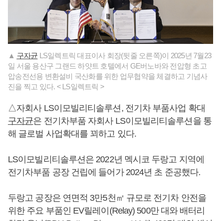
▲
구자균
LS일렉트릭 대표이사 회장(뒷줄 오른쪽)이 2025년 7월23
일 서울 용산구 그랜드 하얏트 호텔에서 GE버노바와 전압형 초고
압송전선용 변환설비 국산화를 위한 업무협약을 체결하고 기념사
진을 찍고 있다. < LS일렉트릭 >
△자회사 LS이모빌리티솔루션, 전기차 부품사업 확대
구자균
은 전기차부품 자회사 LS이모빌리티솔루션을 통
해 글로벌 사업확대를 꾀하고 있다.
LS이모빌리티솔루션은 2022년 멕시코 두랑고 지역에
전기차부품 공장 건립에 들어가 2024년 초 준공했다.
두랑고 공장은 연면적 3만5천㎡ 규모로 전기차 안전을
위한 주요 부품인 EV릴레이(Relay) 500만 대와 배터리