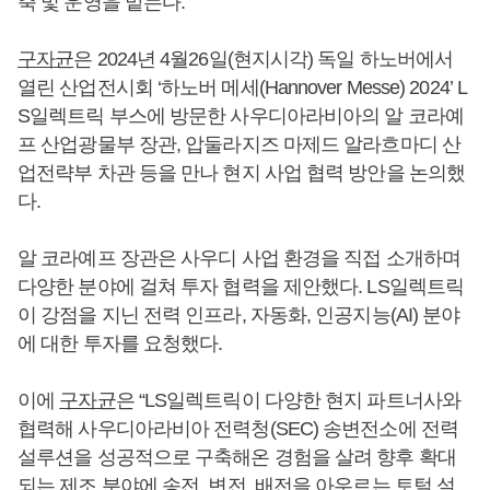
축 및 운영을 맡는다.
구자균
은 2024년 4월26일(현지시각) 독일 하노버에서
열린 산업전시회 ‘하노버 메세(Hannover Messe) 2024’ L
S일렉트릭 부스에 방문한 사우디아라비아의 알 코라예
프 산업광물부 장관, 압둘라지즈 마제드 알라흐마디 산
업전략부 차관 등을 만나 현지 사업 협력 방안을 논의했
다.
알 코라예프 장관은 사우디 사업 환경을 직접 소개하며
다양한 분야에 걸쳐 투자 협력을 제안했다. LS일렉트릭
이 강점을 지닌 전력 인프라, 자동화, 인공지능(AI) 분야
에 대한 투자를 요청했다.
이에
구자균
은 “LS일렉트릭이 다양한 현지 파트너사와
협력해 사우디아라비아 전력청(SEC) 송변전소에 전력
설루션을 성공적으로 구축해온 경험을 살려 향후 확대
되는 제조 분야에 송전, 변전, 배전을 아우르는 토털 설