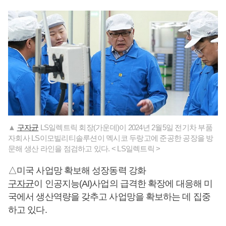
▲
구자균
LS일렉트릭 회장(가운데)이 2024년 2월5일 전기차 부품
자회사 LS이모빌리티솔루션이 멕시코 두랑고에 준공한 공장을 방
문해 생산 라인을 점검하고 있다. < LS일렉트릭 >
△미국 사업망 확보해 성장동력 강화
구자균
이 인공지능(AI)사업의 급격한 확장에 대응해 미
국에서 생산역량을 갖추고 사업망을 확보하는 데 집중
하고 있다.