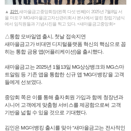
▲
김인
새마을금고중앙회장(왼쪽 다섯 번째)이 2025년 7월8일 서
울 마포구 MG새마을금고자산관리회사 본사에서 열린 창립기념식
에서 임직원들과 기념사진을 찍고 있다. <새마을금고중앙회>
△통합 모바일앱 출시, 첫날 접속지연
새마을금고가 비대면 디지털플랫폼 혁신의 핵심으로 꼽
히는 통합 금융 앱(어플리케이션)을 출시했다.
새마을금고는 2025년 1월13일 MG상상뱅크와 MG스마
트알림 등 기존 앱을 통합한 신규 앱 ‘MG더뱅킹’을 고객
들에게 선보였다.
중앙회 쪽은 이를 통해 출자회원 가입과 함께 청장년과
시니어 고객에게 맞춤형 서비스를 제공함으로써 고객
기반을 넓힐 수 있을 것으로 기대했다.
김인은 MG더뱅킹 출시를 맞아 “새마을금고는 전사적인