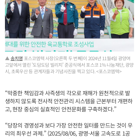
▲
송치영
포스코엠텍 사장(오른쪽 두 번째)이 2024년 11월4일 광양여
고앞에서 열린 '도담도담 빌리지' 준공식에서 포스코 1% 나눔재단, 광양
시, 초록우산 등 관계자들과 기념사진을 찍고 있다. <포스코엠텍>
“막중한 책임감과 사즉생의 각오로 재해가 원천적으로 발
생하지 않도록 전사적 안전관리 시스템을 근본부터 개편하
고, 현장 중심의 실효적인 안전문화를 구축하겠다.”
“당장의 경영성과 보다 가장 안전한 일터를 만드는 것이 우
리의 최우선 과제.” (2025/08/06, 광명-서울 고속도로 1공