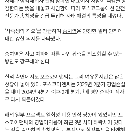
사태가 심각해지자 전임
정희민
대표이사 사장이 책임을 통
감한다는 뜻을 내놓고 사임함에 따라 포스코그룹에선 안전
전문가
송치영
을 긴급 투입해 사태 해결의 특명을 내렸다.
‘사즉생의 각오’를 언급하며
송치영
은 안전한 일터 안착에
대한 강한 의지를 나타냈다.
송치영
은 사고 여파에 따른 사업 위축을 최소화할 수 있는
방안도 강구해야 한다.
실적 측면에서도 포스코이앤씨는 그리 여유롭지만은 않은
상황에 놓여 있다. 포스코이앤씨는 2025년 2분기 영업손실
을 내며 2024년 4분기 이후 2개 분기만에 영업손익이 적자
로 다시 되돌아갔다.
해외 일부 프로젝트 일회성 비용 인식 영향이 있었지만 포
스코이앤씨의 영업이익률이 최근 3년 사이 하락세에 있다
는 점을 감안하면
송치영
은 근본적으로 실적부진을 타개해