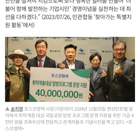
안전을 철저히 지킴으로써 보다 행복한 일터를 만들어 ‘더
불어 함께 발전하는 기업시민’ 경영이념을 실천하는 데 최
선을 다하겠다.” (2023/07/26, 민관합동 ‘찾아가는 특별지
원 활동’에서)
▲
송치영
포스코엠텍 사장(가운데)이 2024년 11월25일 켄싱턴호텔 설
악에서 취약계층 대상 국립공원 탐방 프로그램 운영 지원을 위한 기금 4
천만 원을 초록우산에 전달하고 관계자들과 기념사진을 찍고 있다. <포
스코엠텍>