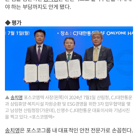
야 하는 부담까지도 안게 됐다.
◆ 평가
▲
송치영
포스코엠텍 사장(왼쪽)이 2024년 7월1일 산림청, CJ대한통운
과 삼림휴양·복지시설 자원순환 및 ESG경영을 위한 3자 업무협약을 맺
고 남성현 산림청장(가운데), 신영수 CJ대한통운 대표이사와 기념사진
을 찍고 있다. <포스코엠텍>
송치영
은 포스코그룹 내 대표적인 안전 전문가로 손꼽힌다.