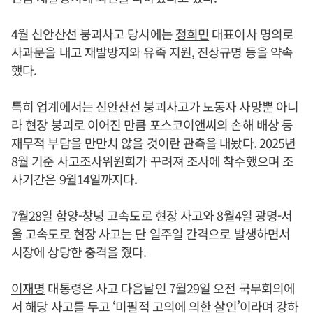
4월 신안산선 붕괴사고 당시에는
정희민
대표이사 명의로
사과문을 내고 재발방지와 유족 지원, 진상규명 등을 약속
했다.
특히 업계에서는 신안산선 붕괴사고가 노동자 사망뿐 아니
라 현장 붕괴로 이어진 만큼 포스코이앤씨의 손해 배상 등
재무적 부담을 만만치 않을 것이란 관측을 내놨다. 2025년
8월 기준 사고조사위원회가 꾸려져 조사에 착수했으며 조
사기간은 9월14일까지다.
7월28일 함양-창녕 고속도로 현장 사고와 8월4일 광명-서
울 고속도로 현장 사고는 단 일주일 간격으로 발생하면서
시장에 상당한 충격을 줬다.
이재명
대통령은 사고 다음날인 7월29일 오전 국무회의에
서 해당 사고를 두고 ‘미필적 고의에 의한 살인’이라며 강하