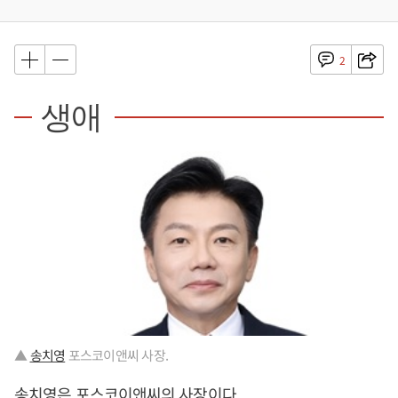
2
생애
▲
송치영
포스코이앤씨 사장.
송치영
은 포스코이앤씨의 사장이다.