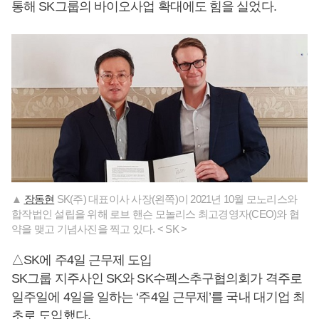
통해 SK그룹의 바이오사업 확대에도 힘을 실었다.
▲
장동현
SK(주) 대표이사 사장(왼쪽)이 2021년 10월 모노리스와
합작법인 설립을 위해 로브 핸슨 모놀리스 최고경영자(CEO)와 협
약을 맺고 기념사진을 찍고 있다. < SK >
△SK에 주4일 근무제 도입
SK그룹 지주사인 SK와 SK수펙스추구협의회가 격주로
일주일에 4일을 일하는 ‘주4일 근무제’를 국내 대기업 최
초로 도입했다.