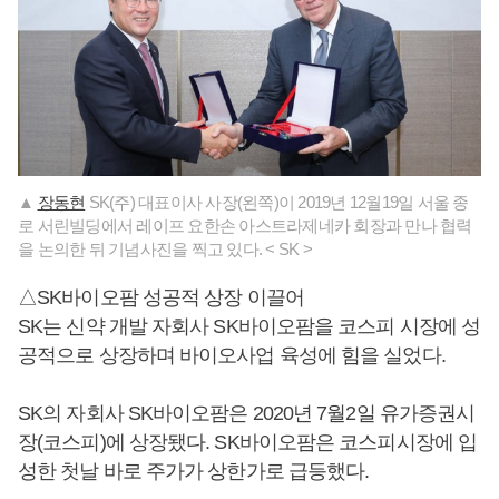
▲
장동현
SK(주) 대표이사 사장(왼쪽)이 2019년 12월19일 서울 종
로 서린빌딩에서 레이프 요한손 아스트라제네카 회장과 만나 협력
을 논의한 뒤 기념사진을 찍고 있다. < SK >
△SK바이오팜 성공적 상장 이끌어
SK는 신약 개발 자회사 SK바이오팜을 코스피 시장에 성
공적으로 상장하며 바이오사업 육성에 힘을 실었다.
SK의 자회사 SK바이오팜은 2020년 7월2일 유가증권시
장(코스피)에 상장됐다. SK바이오팜은 코스피시장에 입
성한 첫날 바로 주가가 상한가로 급등했다.