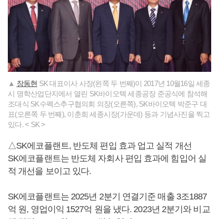
▲
장동현
SK 대표이사 사장(왼쪽 두 번째)이 2017년 10월16일 세종
시 명학산업단지에서 열린 SK바이오텍 세종공장 준공식에 참석해
조대식 SK수펙스추구협의회 의장(오른쪽), SK바이오텍 박준구 대
표(오른쪽 두 번째), 이춘희 세종시장(가운데) 등과 기념사진을 찍고
있다. < SK >
△SK에코플랜트, 반도체 편입 효과 업고 실적 개선
SK에코플랜트는 반도체 자회사 편입 효과에 힘입어 실
적 개선을 보이고 있다.
SK에코플랜트는 2025년 2분기 연결기준 매출 3조1887
억 원, 영업이익 1527억 원을 냈다. 2023년 2분기와 비교