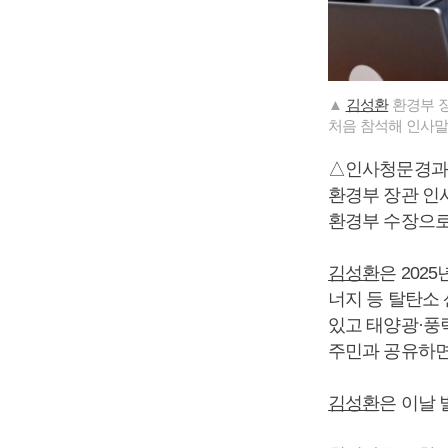
▲
김성환
환경부 장
처음 참석해 인사말
△인사청문경과
환경부 장관 인
환경부 수장으로
김성환
은 202
너지 등 탈탄소
있고 태양광·풍
주민과 공유하면
김성환
은 이날 