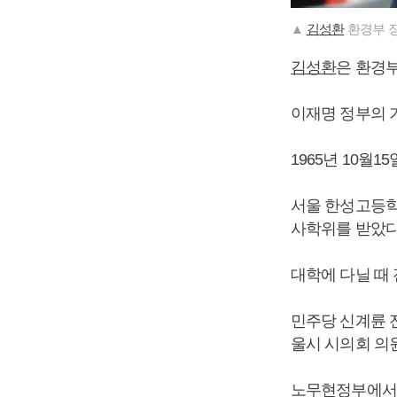
▲
김성환
환경부 장
김성환
은 환경
이재명 정부의 
1965년 10월
서울 한성고등학
사학위를 받았다
대학에 다닐 때
민주당 신계륜 
울시 시의회 의
노무현정부에서 