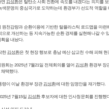
하면
김성환
은 탈탄소 사회 전환에 속도를 내겠다는 의지를 보
녹색문명의 중심국가로 도약하는데 환경부가 선도적 역할을 
에 원천감량과 순환이용에 기반한 탈플라스틱 로드맵을 마련
적으로 개선하는 등 지속가능한 순환 경제를 실현해나갈 수 
획을 내놨다.
작한
김성환
은 첫 현장 행보로 충남 예산 삽교천 수해 피해 
원회는 2025년 7월21일 전체회의를 열어
김성환
환경부 장
 채택했다.
통령이 이날 환경부 장관
김성환
에 대한 임명안을 재가했다.
025년 7월15일
김성환
후보자에 대한 인사청문회를 진행했다